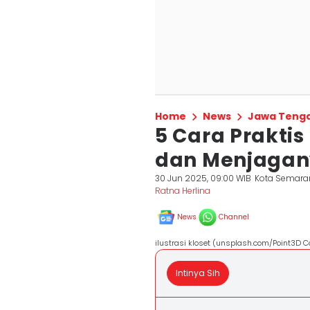
Home
News
Jawa Teng
5 Cara Prakti
dan Menjagany
30 Jun 2025, 09:00 WIB
Kota Semara
Ratna Herlina
News
Channel
ilustrasi kloset (unsplash.com/Point3D 
Intinya Sih