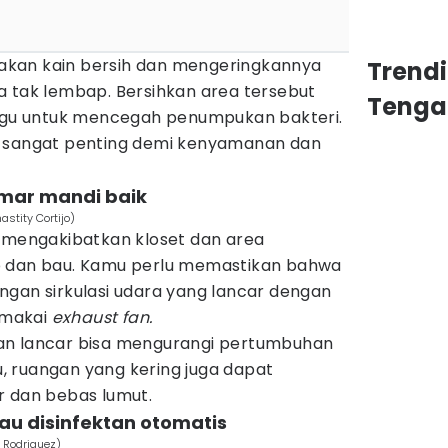
kan kain bersih dan mengeringkannya
Trend
a tak lembap. Bersihkan area tersebut
Tenga
nggu untuk mencegah penumpukan bakteri.
t sangat penting demi kenyamanan dan
kamar mandi baik
stity Cortijo)
t mengakibatkan kloset dan area
p dan bau. Kamu perlu memastikan bahwa
ngan sirkulasi udara yang lancar dengan
emakai
exhaust fan.
an lancar bisa mengurangi pertumbuhan
tu, ruangan yang kering juga dapat
r dan bebas lumut.
au disinfektan otomatis
 Rodriguez)