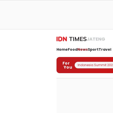
JATENG
Home
Food
News
Sport
Travel
For
Indonesia Summit 202
You