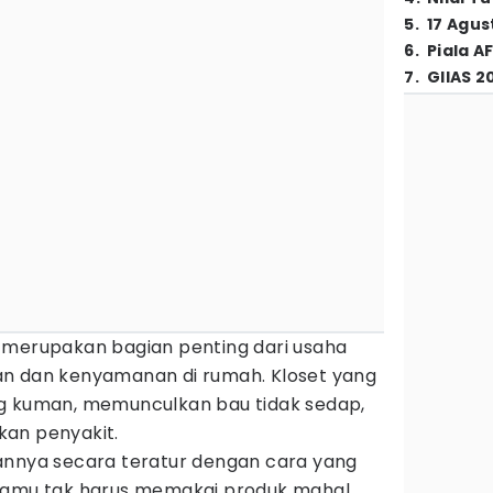
5
.
17 Agus
6
.
Piala A
7
.
GIIAS 2
 merupakan bagian penting dari usaha
an dan kenyamanan di rumah. Kloset yang
ng kuman, memunculkan bau tidak sedap,
kan penyakit.
annya secara teratur dengan cara yang
 Kamu tak harus memakai produk mahal