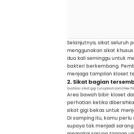
Selanjutnya, sikat seluru
menggunakan sikat khusus 
dua kali seminggu untuk m
bakteri berkembang. Pembe
menjaga tampilan kloset te
2. Sikat bagian terse
ilustrasi sikat gigi (unsplash.com/Alex P
Area bawah bibir kloset da
perhatian ketika dibersihk
sikat gigi bekas untuk menj
Di samping itu, kamu perlu
supaya tak menjadi saran
memakai sarung tangan un