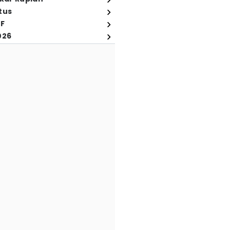
tus
FF
026