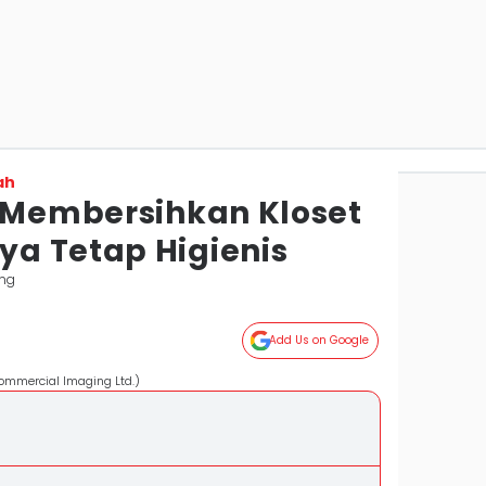
ah
s Membersihkan Kloset
a Tetap Higienis
ng
Add Us on Google
Commercial Imaging Ltd.)