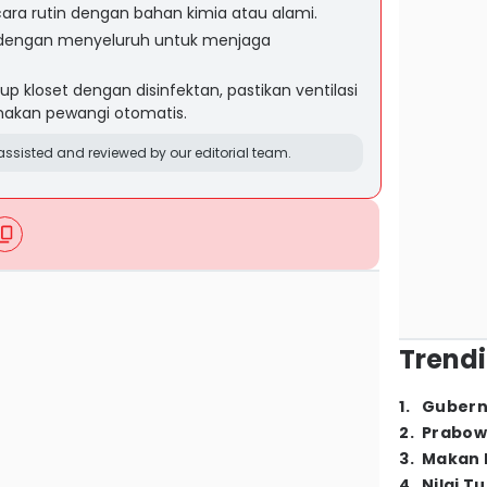
cara rutin dengan bahan kimia atau alami.
 dengan menyeluruh untuk menjaga
p kloset dengan disinfektan, pastikan ventilasi
nakan pewangi otomatis.
ssisted and reviewed by our editorial team.
Trendi
1
.
Gubern
2
.
Prabow
3
.
Makan B
4
.
Nilai T