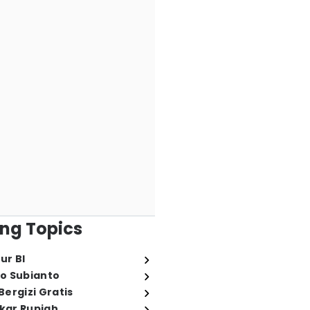
ng Topics
ur BI
o Subianto
ergizi Gratis
ukar Rupiah