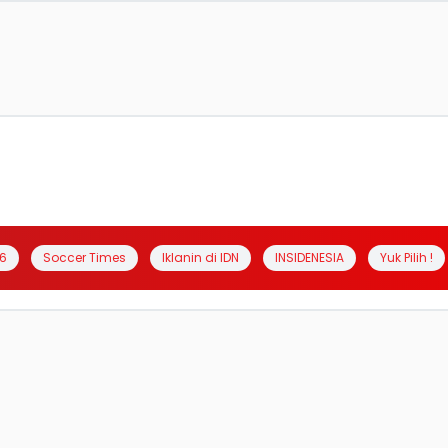
6
Soccer Times
Iklanin di IDN
INSIDENESIA
Yuk Pilih !