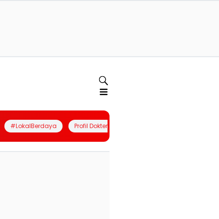
#LokalBerdaya
Profil Dokter
Quiz
Join Community