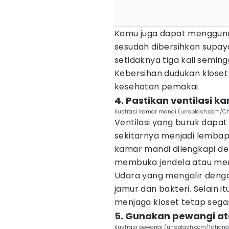
Kamu juga dapat mengguna
sesudah dibersihkan supay
setidaknya tiga kali semi
Kebersihan dudukan klose
kesehatan pemakai.
4. Pastikan ventilasi 
ilustrasi kamar mandi (unsplash.com/Cha
Ventilasi yang buruk dapa
sekitarnya menjadi lemba
kamar mandi dilengkapi de
membuka jendela atau m
Udara yang mengalir deng
jamur dan bakteri. Selain i
menjaga kloset tetap sega
5. Gunakan pewangi at
ilustrasi pewangi (unsplash.com/Tatiana