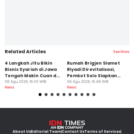
Related Articles
See More
4 Langkah Jitu Bikin
Rumah Brigjen Slamet
T
Bisnis Syariah di Jawa
Riyadi Direvitalisasi,
S
Tengah Makin Cuan dan
Pemkot Solo Siapkan
S
Berkah
06 Agu 2026, 16:00 WIB
Museum Sejarah
06 Agu 2026, 15:48 WIB
o
06
News
News
Ne
About Us
Editorial Team
Contact Us
Terms of Services