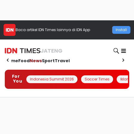
Baca artikel
IDN Times
lainnya di IDN App
Install
JATENG
Home
Food
News
Sport
Travel
For
Indonesia Summit 2026
Soccer Times
Iklanin 
You