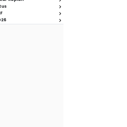
tus
FF
026