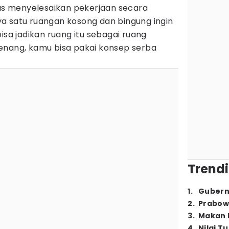
kus menyelesaikan pekerjaan secara
a satu ruangan kosong dan bingung ingin
isa jadikan ruang itu sebagai ruang
enang, kamu bisa pakai konsep serba
Trendi
1
.
Gubern
2
.
Prabow
3
.
Makan B
4
.
Nilai T