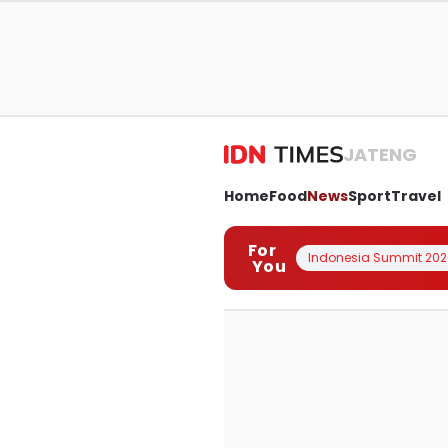
JATENG
Home
Food
News
Sport
Travel
For
Indonesia Summit 202
You