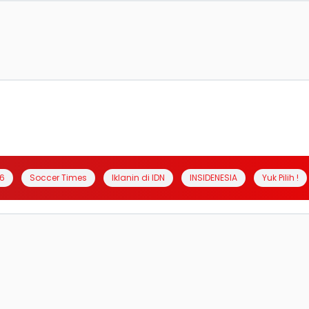
6
Soccer Times
Iklanin di IDN
INSIDENESIA
Yuk Pilih !