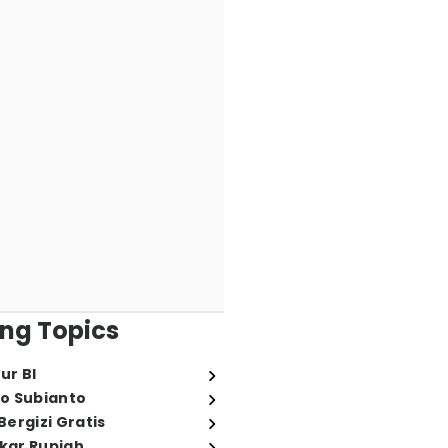
ng Topics
ur BI
o Subianto
ergizi Gratis
ukar Rupiah