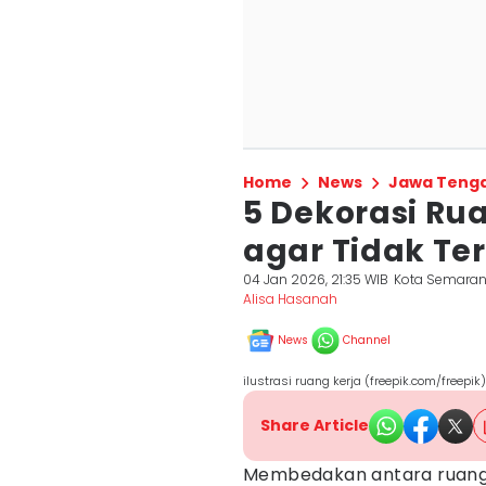
Home
News
Jawa Teng
5 Dekorasi Rua
agar Tidak Te
04 Jan 2026, 21:35 WIB
Kota Semara
Alisa Hasanah
News
Channel
ilustrasi ruang kerja (freepik.com/freepik)
Share Article
Membedakan antara ruang ke