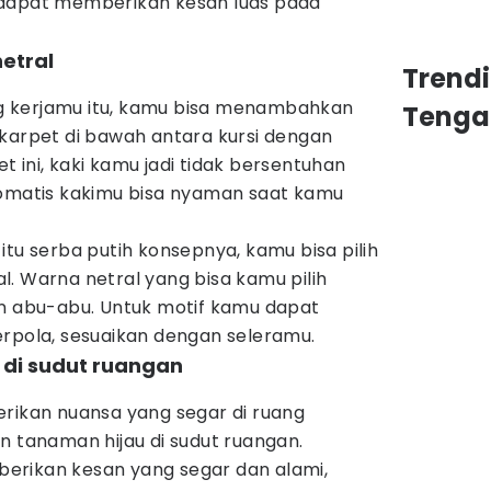
 dapat memberikan kesan luas pada
netral
Trend
 kerjamu itu, kamu bisa menambahkan
Tenga
 karpet di bawah antara kursi dengan
 ini, kaki kamu jadi tidak bersentuhan
tomatis kakimu bisa nyaman saat kamu
itu serba putih konsepnya, kamu bisa pilih
. Warna netral yang bisa kamu pilih
un abu-abu. Untuk motif kamu dapat
erpola, sesuaikan dengan seleramu.
 di sudut ruangan
erikan nuansa yang segar di ruang
n tanaman hijau di sudut ruangan.
erikan kesan yang segar dan alami,