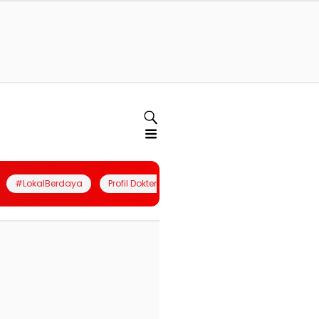
#LokalBerdaya
Profil Dokter
Quiz
Join Community