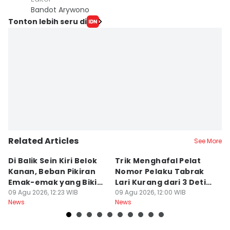
Bandot Arywono
Tonton lebih seru di
Related Articles
See More
Di Balik Sein Kiri Belok
Trik Menghafal Pelat
B
Kanan, Beban Pikiran
Nomor Pelaku Tabrak
K
Emak-emak yang Bikin
Lari Kurang dari 3 Detik
M
Gagal fokus di Jalan
09 Agu 2026, 12:23 WIB
di Tengah Kepanikan
09 Agu 2026, 12:00 WIB
ke
09
News
News
Ne