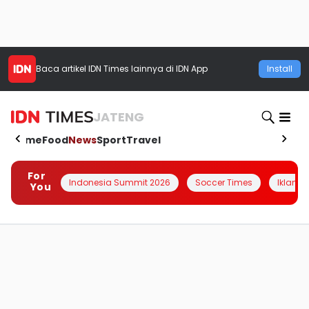
Baca artikel
IDN Times
lainnya di IDN App
Install
JATENG
Home
Food
News
Sport
Travel
For
Indonesia Summit 2026
Soccer Times
Iklanin 
You