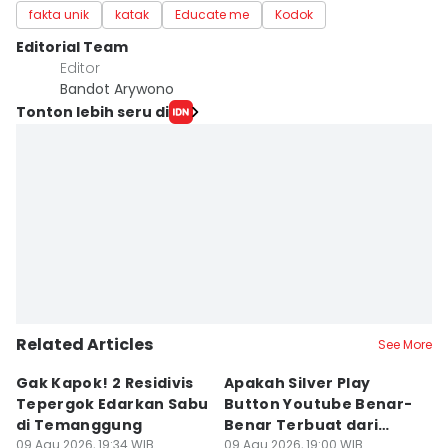
fakta unik
katak
Educate me
Kodok
Editorial Team
Editor
Bandot Arywono
Tonton lebih seru di
Related Articles
See More
Gak Kapok! 2 Residivis
Apakah Silver Play
Je
Tepergok Edarkan Sabu
Button Youtube Benar-
M
di Temanggung
Benar Terbuat dari
Or
09 Agu 2026, 19:34 WIB
Perak Murni? Ini
09 Agu 2026, 19:00 WIB
O
09