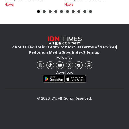
News
News
Ne
Faktanya
k
About Us
Editorial Team
Contact Us
Terms of Services
Pedoman Media Siber
Index
Sitemap
Follow Us
Download
© 2026 IDN. All Rights Reserved.