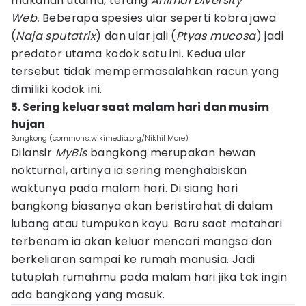
makanan utama, terang
Animal Diversity
Web.
Beberapa spesies ular seperti kobra jawa
(
Naja sputatrix
) dan ular jali (
Ptyas mucosa
) jadi
predator utama kodok satu ini. Kedua ular
tersebut tidak mempermasalahkan racun yang
dimiliki kodok ini.
5. Sering keluar saat malam hari dan musim
hujan
Bangkong (commons.wikimedia.org/Nikhil More)
Dilansir
MyBis
bangkong merupakan hewan
nokturnal, artinya ia sering menghabiskan
waktunya pada malam hari. Di siang hari
bangkong biasanya akan beristirahat di dalam
lubang atau tumpukan kayu. Baru saat matahari
terbenam ia akan keluar mencari mangsa dan
berkeliaran sampai ke rumah manusia. Jadi
tutuplah rumahmu pada malam hari jika tak ingin
ada bangkong yang masuk.