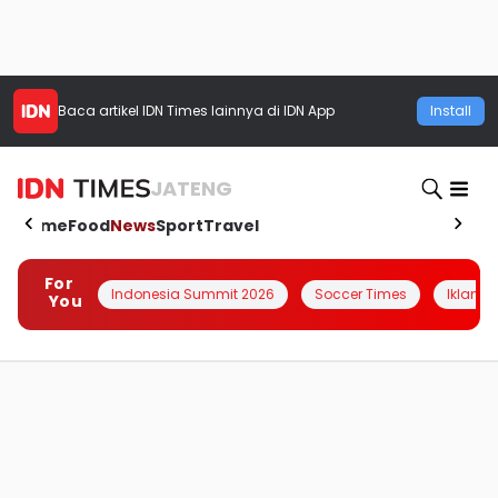
Baca artikel
IDN Times
lainnya di IDN App
Install
JATENG
Home
Food
News
Sport
Travel
For
Indonesia Summit 2026
Soccer Times
Iklanin 
You