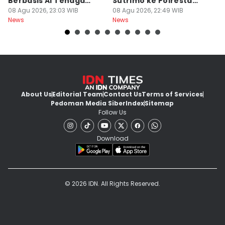
Berbasis AI Tenaga
Sutrimo ke Polresta
B
Surya
08 Agu 2026, 23:03 WIB
Banyumas
08 Agu 2026, 22:49 WIB
G
08
News
News
Ne
About Us
Editorial Team
Contact Us
Terms of Services
Pedoman Media Siber
Index
Sitemap
Follow Us
Download
© 2026 IDN. All Rights Reserved.