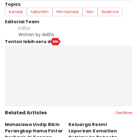
Topics
komedi
fakta film
film komedi
film
Divert me
Editorial Team
Editor
Written by Aldifa
Tonton lebih seru di
Related Articles
See More
Mahasiswa Undip Bikin
Keluarga Resmi
P
Perangkap Hama Pintar
Laporkan Kematian
S