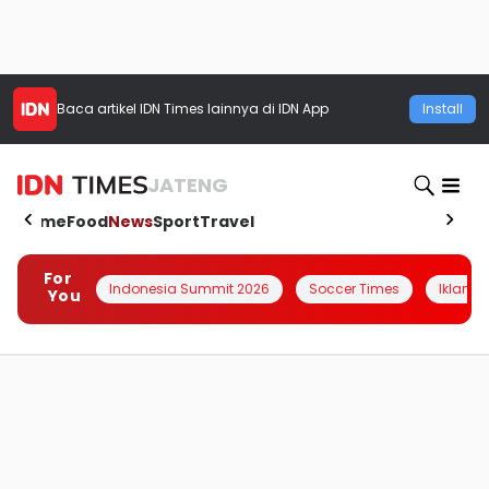
Baca artikel
IDN Times
lainnya di IDN App
Install
JATENG
Home
Food
News
Sport
Travel
For
Indonesia Summit 2026
Soccer Times
Iklanin 
You