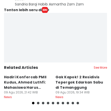
Sandria Barqi Habib Asmartha Zam Zam
Tonton lebih seru di
Related Articles
See More
Hadiri Konfercab PMII
Gak Kapok! 2 Residivis
A
Kudus, Ahmad Luthfi:
Tepergok Edarkan Sabu
B
Mahasiswa Harus
di Temanggung
B
Konstruktif
09 Agu 2026, 21:42 WIB
09 Agu 2026, 19:34 WIB
Pe
09
News
News
Ne
F