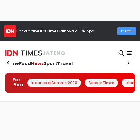
Baca artikel
IDN Times
lainnya di IDN App
Install
JATENG
Home
Food
News
Sport
Travel
For
Indonesia Summit 2026
Soccer Times
Iklanin 
You