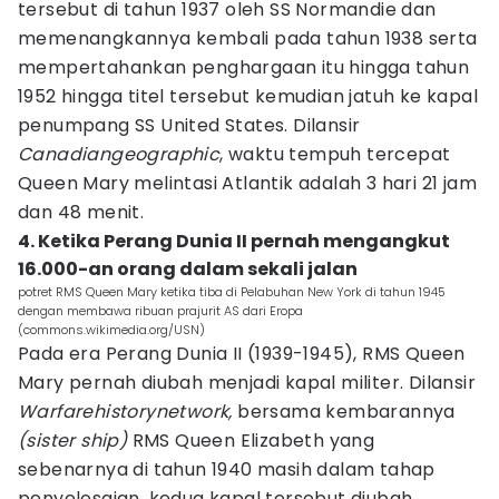
tersebut di tahun 1937 oleh SS Normandie dan
memenangkannya kembali pada tahun 1938 serta
mempertahankan penghargaan itu hingga tahun
1952 hingga titel tersebut kemudian jatuh ke kapal
penumpang SS United States. Dilansir
Canadiangeographic
, waktu tempuh tercepat
Queen Mary melintasi Atlantik adalah 3 hari 21 jam
dan 48 menit.
4. Ketika Perang Dunia II pernah mengangkut
16.000-an orang dalam sekali jalan
potret RMS Queen Mary ketika tiba di Pelabuhan New York di tahun 1945
dengan membawa ribuan prajurit AS dari Eropa
(commons.wikimedia.org/USN)
Pada era Perang Dunia II (1939-1945), RMS Queen
Mary pernah diubah menjadi kapal militer. Dilansir
Warfarehistorynetwork,
bersama kembarannya
(sister ship)
RMS Queen Elizabeth yang
sebenarnya di tahun 1940 masih dalam tahap
penyelesaian, kedua kapal tersebut diubah