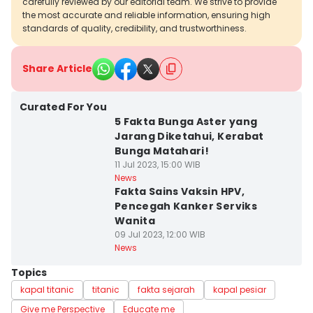
carefully reviewed by our editorial team. We strive to provide
the most accurate and reliable information, ensuring high
standards of quality, credibility, and trustworthiness.
Share Article
Curated For You
5 Fakta Bunga Aster yang
Jarang Diketahui, Kerabat
Bunga Matahari!
11 Jul 2023, 15:00 WIB
News
Fakta Sains Vaksin HPV,
Pencegah Kanker Serviks
Wanita
09 Jul 2023, 12:00 WIB
News
Topics
kapal titanic
titanic
fakta sejarah
kapal pesiar
Give me Perspective
Educate me