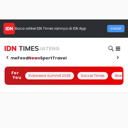
Baca artikel
IDN Times
lainnya di IDN App
Install
JATENG
Home
Food
News
Sport
Travel
For
Indonesia Summit 2026
Soccer Times
Iklanin 
You