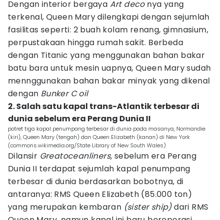
Dengan interior bergaya
Art deco
nya yang
terkenal, Queen Mary dilengkapi dengan sejumlah
fasilitas seperti: 2 buah kolam renang, gimnasium,
perpustakaan hingga rumah sakit. Berbeda
dengan Titanic yang menggunakan bahan bakar
batu bara untuk mesin uapnya, Queen Mary sudah
mennggunakan bahan bakar minyak yang dikenal
dengan
Bunker C oil
2. Salah satu kapal trans-Atlantik terbesar di
dunia sebelum era Perang Dunia II
potret tiga kapal penumpang terbesar di dunia pada masanya, Normandie
(kiri), Queen Mary (tengah) dan Queen Elizabeth (kanan) di New York
(commons.wikimedia.org/State Library of New South Wales)
Dilansir
Greatoceanliners,
sebelum era Perang
Dunia II terdapat sejumlah kapal penumpang
terbesar di dunia berdasarkan bobotnya, di
antaranya: RMS Queen Elizabeth (85.000 ton)
yang merupakan kembaran
(sister ship)
dari RMS
Queen Mary, namun kapal ini baru beroperasi