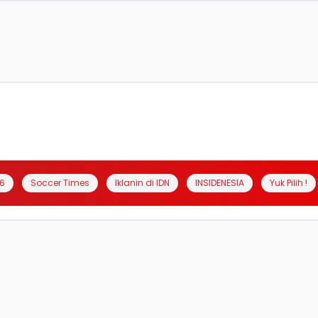
6
Soccer Times
Iklanin di IDN
INSIDENESIA
Yuk Pilih !