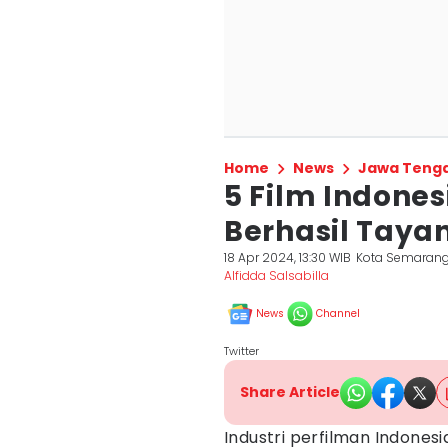
Home
News
Jawa Teng
5 Film Indones
Berhasil Tayan
18 Apr 2024, 13:30 WIB
Kota Semaran
Alfidda Salsabilla
News
Channel
Twitter
Share Article
Industri perfilman Indone