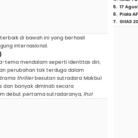
5
.
17 Agus
6
.
Piala A
7
.
GIIAS 2
terbaik di bawah ini yang berhasil
ung internasional.
)
-tema mendalam seperti identitas diri,
, dan perubahan tak terduga dalam
m drama
thriller
besutan sutradara Makbul
s dan banyak diminati secara
 film debut pertama sutradaranya,
lho!