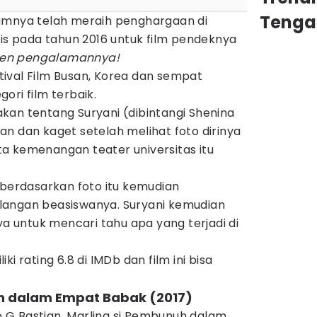
Tenga
umnya telah meraih penghargaan di
cis pada tahun 2016 untuk film pendeknya
ren pengalamannya!
estival Film Busan, Korea dan sempat
ori film terbaik.
kan tentang Suryani (dibintangi Shenina
n dan kaget setelah melihat foto dirinya
a kemenangan teater universitas itu
 berdasarkan foto itu kemudian
langan beasiswanya. Suryani kemudian
untuk mencari tahu apa yang terjadi di
i rating 6.8 di IMDb dan film ini bisa
uh dalam Empat Babak (2017)
no G Bastian, Marlina si Pembunuh dalam