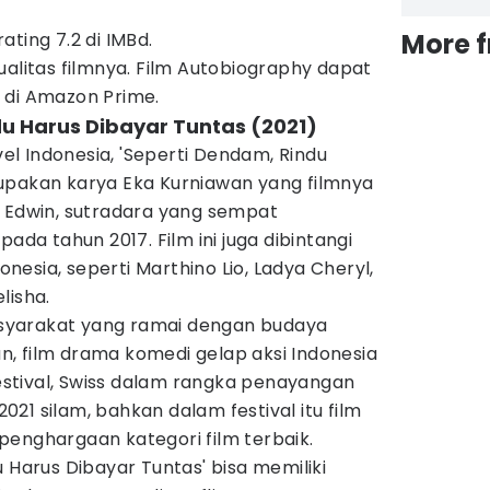
More 
ting 7.2 di IMBd.
ualitas filmnya. Film Autobiography dapat
 di Amazon Prime.
du Harus Dibayar Tuntas (2021)
ovel Indonesia, 'Seperti Dendam, Rindu
upakan karya Eka Kurniawan yang filmnya
h Edwin, sutradara yang sempat
pada tahun 2017. Film ini juga dibintangi
donesia, seperti Marthino Lio, Ladya Cheryl,
lisha.
syarakat yang ramai dengan budaya
, film drama komedi gelap aksi Indonesia
 Festival, Swiss dalam rangka penayangan
21 silam, bahkan dalam festival itu film
penghargaan kategori film terbaik.
 Harus Dibayar Tuntas' bisa memiliki