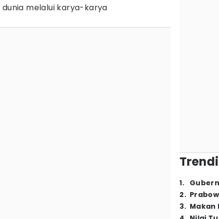
 dunia melalui karya-karya
Trendi
1
.
Gubern
2
.
Prabow
3
.
Makan B
4
.
Nilai T