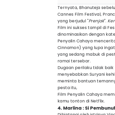
Ternyata, Bhanuteja sebel
Cannes Film Festival, Pran
yang berjudul "
Prenjak
".
Ke
Film ini sukses tampil di F
dinominasikan dengan kateg
Penyalin Cahaya mencerita
Cinnamon) yang lupa ingata
yang sedang mabuk di pest
ramai tersebar.
Dugaan perilaku tidak baik
menyebabkan Suryani kehi
meminta bantuan temannya 
pesta itu,
Film Penyalin Cahaya memilik
kamu tonton di Netflix.
4. Marlina : Si Pembun
Dibintangi oleh istrinya Vi