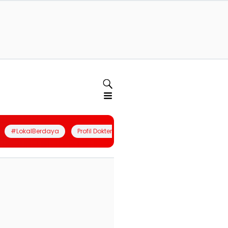
#LokalBerdaya
Profil Dokter
Quiz
Join Community