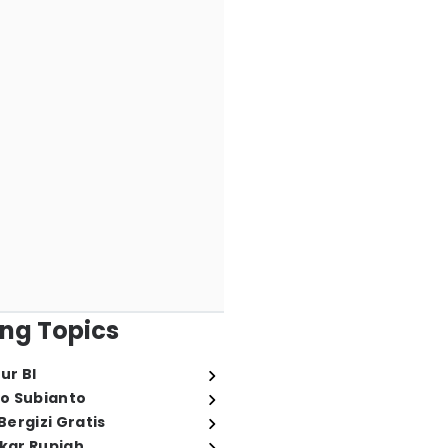
ng Topics
ur BI
o Subianto
ergizi Gratis
ukar Rupiah