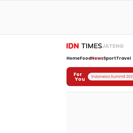
JATENG
Home
Food
News
Sport
Travel
For
Indonesia Summit 202
You