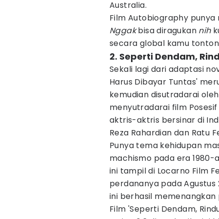
Australia.
Film Autobiography punya ra
Nggak
bisa diragukan
nih
k
secara global kamu tonton
2. Seperti Dendam, Rin
Sekali lagi dari adaptasi n
Harus Dibayar Tuntas' mer
kemudian disutradarai ole
menyutradarai film Posesif 
aktris-aktris bersinar di In
Reza Rahardian dan Ratu Fe
Punya tema kehidupan ma
machismo pada era 1980-an
ini tampil di Locarno Film
perdananya pada Agustus 20
ini berhasil memenangkan 
Film 'Seperti Dendam, Rindu