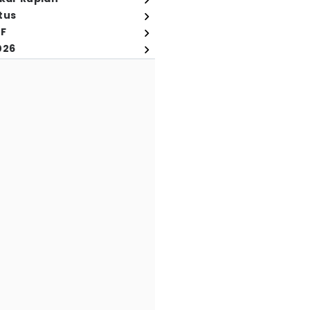
tus
FF
026