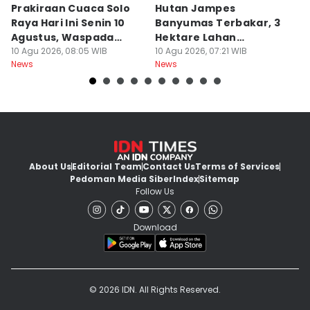
Prakiraan Cuaca Solo
Hutan Jampes
K
Raya Hari Ini Senin 10
Banyumas Terbakar, 3
K
Agustus, Waspada
Hektare Lahan
P
Karhutla!
10 Agu 2026, 08:05 WIB
Perhutani Hangus
10 Agu 2026, 07:21 WIB
Di
10
News
News
Ne
About Us
Editorial Team
Contact Us
Terms of Services
Pedoman Media Siber
Index
Sitemap
Follow Us
Download
© 2026 IDN. All Rights Reserved.