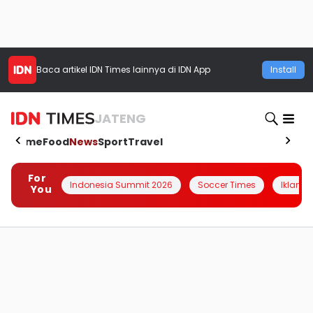
Baca artikel
IDN Times
lainnya di IDN App
Install
JATENG
Home
Food
News
Sport
Travel
For
Indonesia Summit 2026
Soccer Times
Iklanin 
You