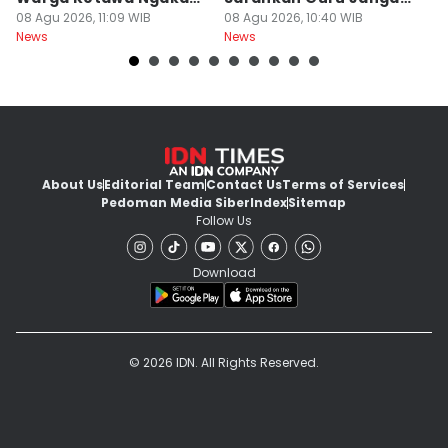
Pas Hari Kemerdekaan
08 Agu 2026, 11:09 WIB
Bebani Siswa
08 Agu 2026, 10:40 WIB
P
08
News
News
Ne
R
About Us
Editorial Team
Contact Us
Terms of Services
Pedoman Media Siber
Index
Sitemap
Follow Us
Download
© 2026 IDN. All Rights Reserved.