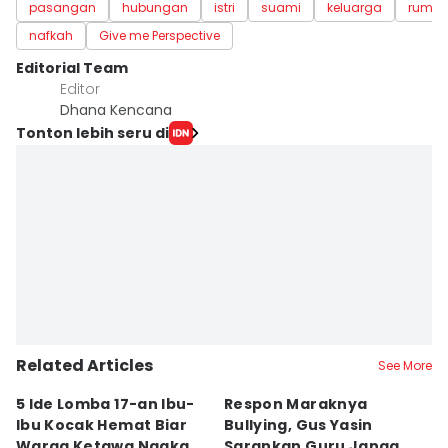
pasangan
hubungan
istri
suami
keluarga
rumah
nafkah
Give me Perspective
Editorial Team
Editor
Dhana Kencana
Tonton lebih seru di
Related Articles
See More
5 Ide Lomba 17-an Ibu-
Respon Maraknya
T
Ibu Kocak Hemat Biar
Bullying, Gus Yasin
W
Warga Ketawa Ngakak
Sarankan Guru Jangan
S