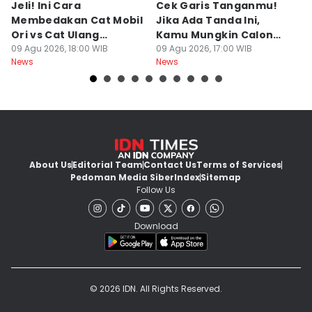
Jeli! Ini Cara
Cek Garis Tanganmu!
Ta
Membedakan Cat Mobil
Jika Ada Tanda Ini,
B
Ori vs Cat Ulang
Kamu Mungkin Calon
S
Oplosan saat Beli
09 Agu 2026, 18:00 WIB
Orang Sukses
09 Agu 2026, 17:00 WIB
ke
09
News
News
Ne
kendaraan Bekas
M
About Us
Editorial Team
Contact Us
Terms of Services
Pedoman Media Siber
Index
Sitemap
Follow Us
Download
© 2026 IDN. All Rights Reserved.