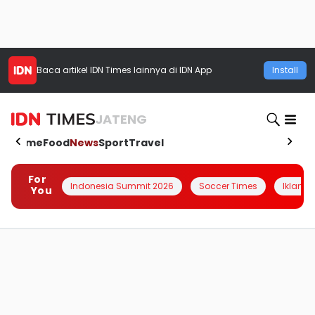
Baca artikel
IDN Times
lainnya di IDN App
Install
JATENG
Home
Food
News
Sport
Travel
For
Indonesia Summit 2026
Soccer Times
Iklanin 
You