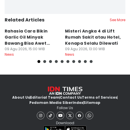
Related Articles
See More
Rahasia Cara Bikin
Misteri Angka 4 di Lift
Di
Garlic Oil Minyak
Rumah Sakit atau Hotel,
K
Bawang Bisa Awet
Kenapa Selalu Dilewati
E
Berbulan-bulan: Bumbu
09 Agu 2026, 15:00 WIB
09 Agu 2026, 13:00 WIB
G
09
News
News
Ne
Level Resto!
About Us
Editorial Team
Contact Us
Terms of Services
Pedoman Media Siber
Index
Sitemap
Follow Us
Download