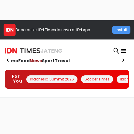
Baca artikel
IDN Times
lainnya di IDN App
Install
JATENG
Home
Food
News
Sport
Travel
For
Indonesia Summit 2026
Soccer Times
Iklanin 
You