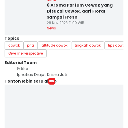
6 Aroma Parfum Cewek yang
Disukai Cowok, dari Floral
sampai Fresh
28 Nov 2023, 11:00 WIB
News
Topics
cowok
pria
attitude cowok
tingkah cowok
tips cowok
Give me Perspective
Editorial Team
Editor
Ignatius Drajat Krisna Jati
Tonton lebih seru di