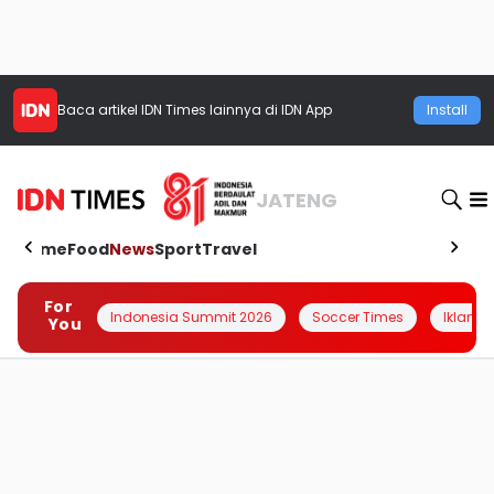
Baca artikel
IDN Times
lainnya di IDN App
Install
JATENG
Home
Food
News
Sport
Travel
For
Indonesia Summit 2026
Soccer Times
Iklanin 
You