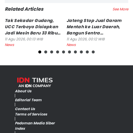
Related Articles
See More
Tak Sekadar Gudang,
Jateng Stop Jual Garam
Po
UCC Terboyo Disiapkan
Mentah ke Luar Daerah,
K
Jadi Mesin Baru 33 Ribu
Bangun Sentra
K
UMKM
Pengolahan
B
11 Agu 2026, 00:13 WIB
11 Agu 2026, 00:12 WIB
10
News
News
Ne
About Us
Editorial Team
Contact Us
Terms of Services
Pedoman Media Siber
Index