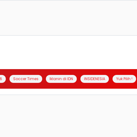
6
Soccer Times
Iklanin di IDN
INSIDENESIA
Yuk Pilih !