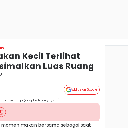
ah
kan Kecil Terlihat
ksimalkan Luas Ruang
g
Add Us on Google
umpul keluarga (unsplash.com/ Tyson)
 momen makan bersama sebagai saat