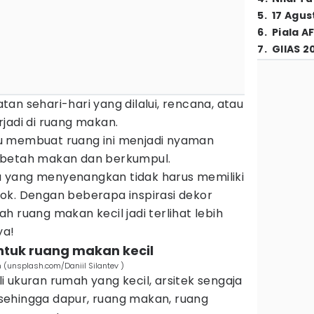
5
.
17 Agus
6
.
Piala A
7
.
GIIAS 2
an sehari-hari yang dilalui, rencana, atau
jadi di ruang makan.
u membuat ruang ini menjadi nyaman
 betah makan dan berkumpul.
 yang menyenangkan tidak harus memiliki
ok. Dengan beberapa inspirasi dekor
h ruang makan kecil jadi terlihat lebih
ya!
untuk ruang makan kecil
 (unsplash.com/Daniil Silantev )
 ukuran rumah yang kecil, arsitek sengaja
sehingga dapur, ruang makan, ruang