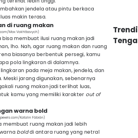
 terlihat lebih tinggi.
ambahkan jendela atau pintu berkaca
luas makin terasa.
ran di ruang makan
Trend
s.com/Max Vakhtbovych)
 bisa membuat ilusi ruang makan jadi
Tenga
aman, lho. Nah, agar ruang makan dan ruang
arena biasanya berbentuk persegi, kamu
a pola lingkaran di dalamnya.
 lingkaran pada meja makan, jendela, dan
. Meski jarang digunakan, sebenarnya
akali ruang makan jadi terlihat luas,
ntuk kamu yang memiliki karakter
out of
engan warna bold
 (pexels.com/Katalin Fábián)
a membuat ruang makan jadi lebih
-warna
bold
di antara ruang yang netral