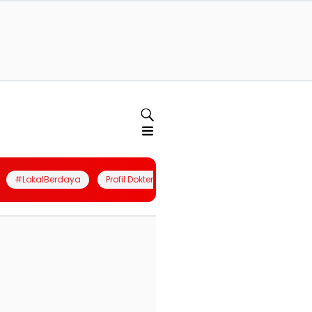
#LokalBerdaya
Profil Dokter
Quiz
Join Community