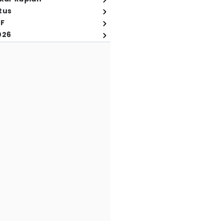
tus
FF
026