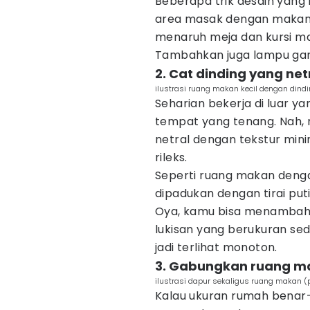
Beberapa trik desain yang
area masak dengan makan. 
menaruh meja dan kursi m
Tambahkan juga lampu gant
2. Cat dinding yang ne
ilustrasi ruang makan kecil dengan dind
Seharian bekerja di luar y
tempat yang tenang. Nah, 
netral dengan tekstur mini
rileks.
Seperti ruang makan deng
dipadukan dengan tirai pu
Oya, kamu bisa menambah
lukisan yang berukuran se
jadi terlihat monoton.
3. Gabungkan ruang m
ilustrasi dapur sekaligus ruang makan (
Kalau ukuran rumah benar