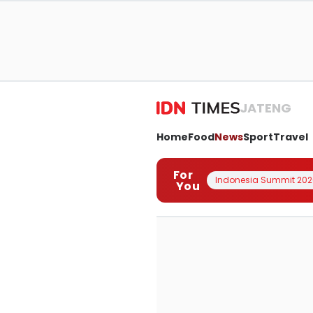
JATENG
Home
Food
News
Sport
Travel
For
Indonesia Summit 202
You