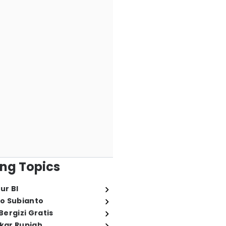
ng Topics
ur BI
o Subianto
ergizi Gratis
ukar Rupiah