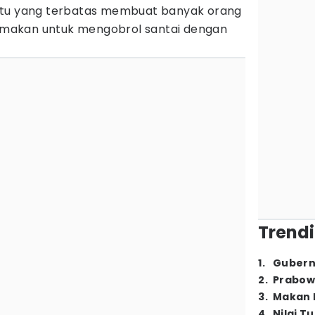
tu yang terbatas membuat banyak orang
makan untuk mengobrol santai dengan
Trendi
1
.
Gubern
2
.
Prabow
3
.
Makan B
4
.
Nilai T