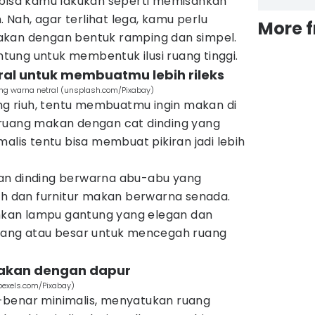
 bisa kamu lakukan seperti memisahkan
Nah, agar terlihat lega, kamu perlu
More 
akan dengan bentuk ramping dan simpel.
ung untuk membentuk ilusi ruang tinggi.
tral untuk membuatmu lebih rileks
ing warna netral (unsplash.com/Pixabay)
ang riuh, tentu membuatmu ingin makan di
ruang makan dengan cat dinding yang
malis tentu bisa membuat pikiran jadi lebih
an dinding berwarna abu-abu yang
tih dan furnitur makan berwarna senada.
kan lampu gantung yang elegan dan
dang atau besar untuk mencegah ruang
akan dengan dapur
pexels.com/Pixabay)
-benar minimalis, menyatukan ruang