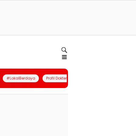
#LokalBerdaya
Profil Dokter
Quiz
Join Community