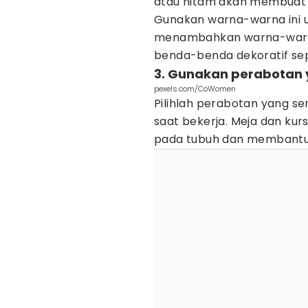
atau hitam akan membuat r
Gunakan warna-warna ini un
menambahkan warna-warna
benda-benda dekoratif sepe
3. Gunakan perabotan 
pexels.com/CoWomen
Pilihlah perabotan yang s
saat bekerja. Meja dan ku
pada tubuh dan membantu 