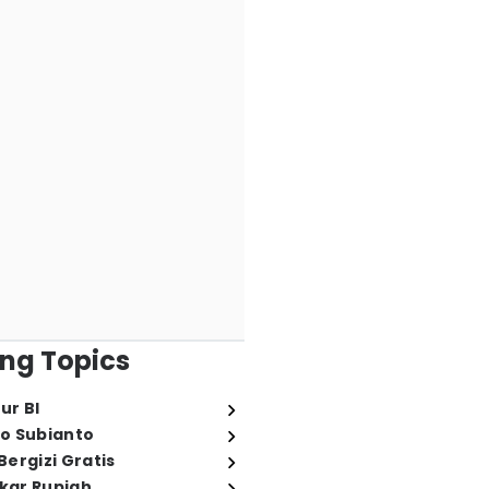
ng Topics
ur BI
o Subianto
ergizi Gratis
ukar Rupiah