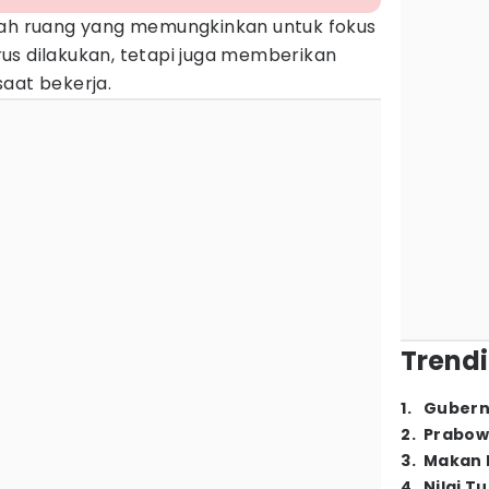
lah ruang yang memungkinkan untuk fokus
us dilakukan, tetapi juga memberikan
aat bekerja.
Trendi
1
.
Gubern
2
.
Prabow
3
.
Makan B
4
.
Nilai T