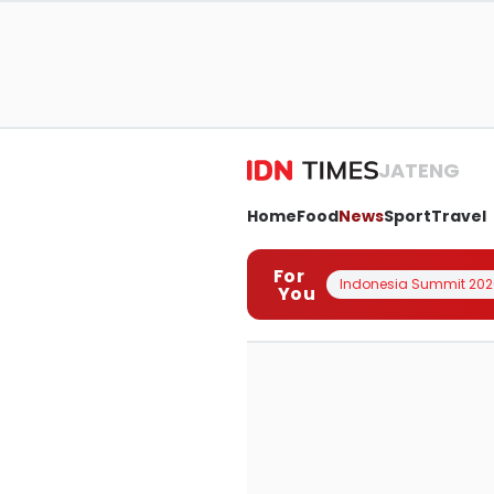
JATENG
Home
Food
News
Sport
Travel
For
Indonesia Summit 202
You