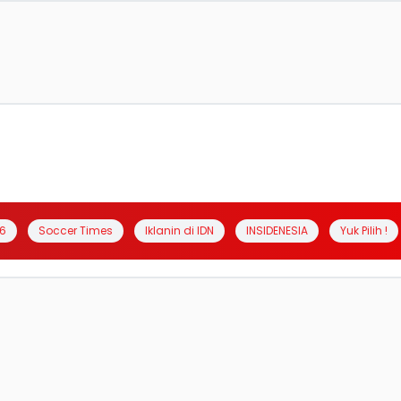
6
Soccer Times
Iklanin di IDN
INSIDENESIA
Yuk Pilih !