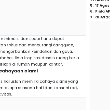
5
.
17 Agus
6
.
Piala A
7
.
GIIAS 2
 minimalis dan sederhana dapat
 fokus dan mengurangi gangguan,
s mengorbankan keindahan dan gaya.
bahas lima inspirasi desain ruang kerja
kasikan di rumah maupun kantor.
ncahayaan alami
is haruslah memiliki cahaya alami yang
menjaga suasana hati dan konsentrasi,
vitas.