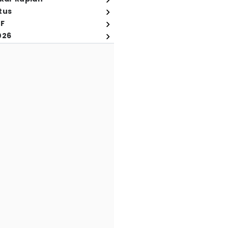
tus
FF
026