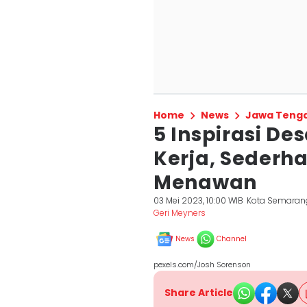
Home
News
Jawa Teng
5 Inspirasi De
Kerja, Seder
Menawan
03 Mei 2023, 10:00 WIB
Kota Semaran
Geri Meyners
News
Channel
pexels.com/Josh Sorenson
Share Article