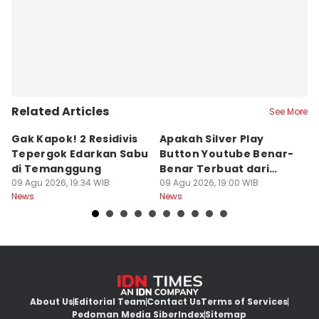
Related Articles
See More
Gak Kapok! 2 Residivis
Apakah Silver Play
Je
Tepergok Edarkan Sabu
Button Youtube Benar-
M
di Temanggung
Benar Terbuat dari
Or
09 Agu 2026, 19:34 WIB
Perak Murni? Ini
09 Agu 2026, 19:00 WIB
O
09
News
News
Ne
Faktanya
k
About Us
Editorial Team
Contact Us
Terms of Services
Pedoman Media Siber
Index
Sitemap