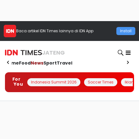
Baca artikel
IDN Times
lainnya di IDN App
Install
JATENG
Home
Food
News
Sport
Travel
For
Indonesia Summit 2026
Soccer Times
Iklanin 
You