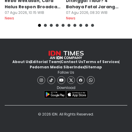
Rebo Wekasan, Cara
Ditinggal Tidur? 4
J
Halus Respon Broadcast
Bahaya Fatal Jarang
Ha
Parno
07 Agu 2026, 10:15 WIB
Disadari Pekerja Kantor
07 Agu 2026, 08:30 WIB
A
07
News
News
Ne
About Us
Editorial Team
Contact Us
Terms of Services
Pedoman Media Siber
Index
Sitemap
Follow Us
Download
© 2026 IDN. All Rights Reserved.