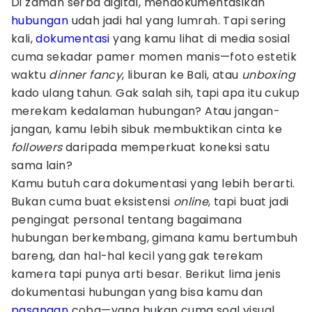
Di zaman serba digital, mendokumentasikan
hubungan
udah jadi hal yang lumrah. Tapi sering
kali,
dokumentasi
yang kamu lihat di media sosial
cuma sekadar pamer momen manis—foto estetik
waktu
dinner
fancy
, liburan ke Bali, atau
unboxing
kado ulang tahun. Gak salah sih, tapi apa itu cukup
merekam kedalaman hubungan? Atau jangan-
jangan, kamu lebih sibuk membuktikan cinta ke
followers
daripada memperkuat koneksi satu
sama lain?
Kamu butuh cara dokumentasi yang lebih berarti.
Bukan cuma buat eksistensi
online
, tapi buat jadi
pengingat personal tentang bagaimana
hubungan berkembang, gimana kamu bertumbuh
bareng, dan hal-hal kecil yang gak terekam
kamera tapi punya arti besar. Berikut lima jenis
dokumentasi hubungan yang bisa kamu dan
pasangan
coba—yang bukan cuma soal visual,