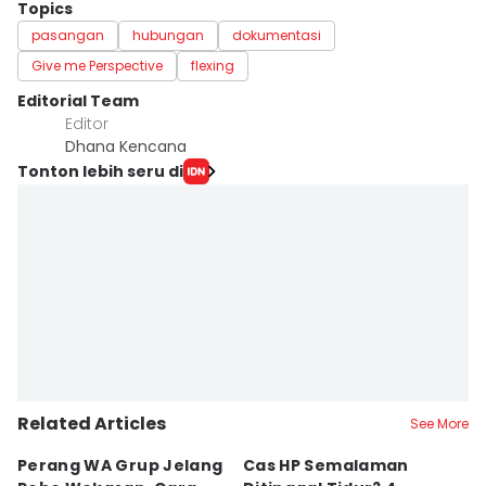
Topics
pasangan
hubungan
dokumentasi
Give me Perspective
flexing
Editorial Team
Editor
Dhana Kencana
Tonton lebih seru di
Related Articles
See More
Perang WA Grup Jelang
Cas HP Semalaman
J