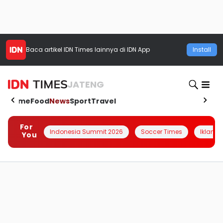
Baca artikel
IDN Times
lainnya di IDN App
Install
JATENG
Home
Food
News
Sport
Travel
For
Indonesia Summit 2026
Soccer Times
Iklanin 
You