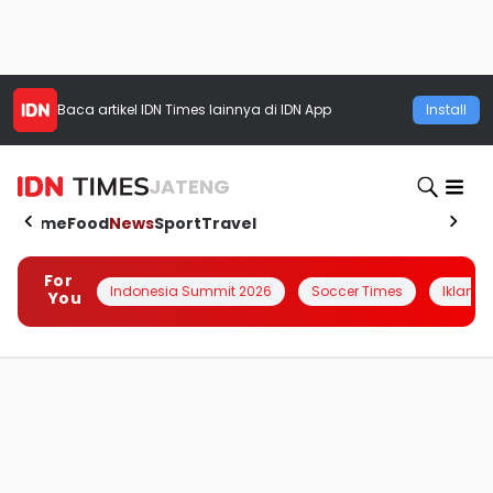
Baca artikel
IDN Times
lainnya di IDN App
Install
JATENG
Home
Food
News
Sport
Travel
For
Indonesia Summit 2026
Soccer Times
Iklanin 
You