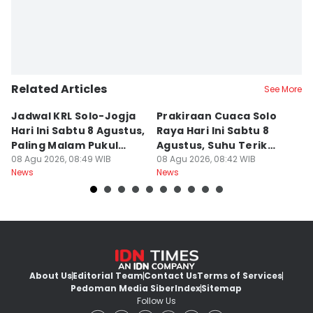
Related Articles
See More
Jadwal KRL Solo-Jogja
Prakiraan Cuaca Solo
K
Hari Ini Sabtu 8 Agustus,
Raya Hari Ini Sabtu 8
M
Paling Malam Pukul
Agustus, Suhu Terik
Rp
20.42
08 Agu 2026, 08:49 WIB
Capai 34 Derajat
08 Agu 2026, 08:42 WIB
08
News
News
Ne
About Us
Editorial Team
Contact Us
Terms of Services
Pedoman Media Siber
Index
Sitemap
Follow Us