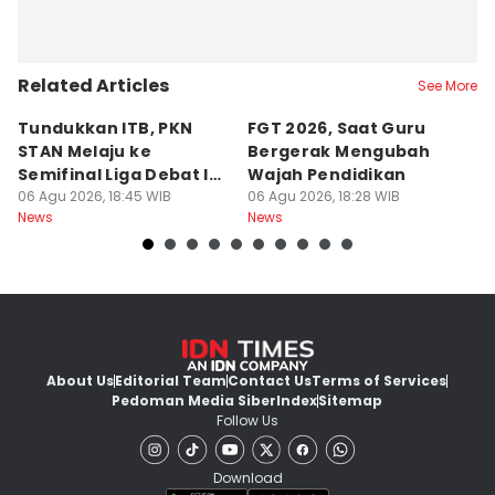
Related Articles
See More
Tundukkan ITB, PKN
FGT 2026, Saat Guru
[
STAN Melaju ke
Bergerak Mengubah
D
Semifinal Liga Debat IDN
Wajah Pendidikan
A
Times 2026
06 Agu 2026, 18:45 WIB
06 Agu 2026, 18:28 WIB
S
06
News
News
Ne
d
About Us
Editorial Team
Contact Us
Terms of Services
Pedoman Media Siber
Index
Sitemap
Follow Us
Download