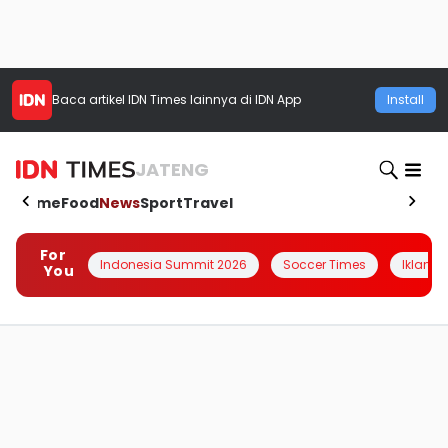
Baca artikel
IDN Times
lainnya di IDN App
Install
JATENG
Home
Food
News
Sport
Travel
For
Indonesia Summit 2026
Soccer Times
Iklanin 
You