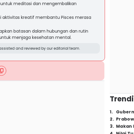
ri untuk meditasi dan mengembalikan
 aktivitas kreatif membantu Pisces merasa
etapkan batasan dalam hubungan dan rutin
 untuk menjaga kesehatan mental.
ssisted and reviewed by our editorial team.
Trendi
1
.
Gubern
2
.
Prabow
3
.
Makan B
4
.
Nilai T