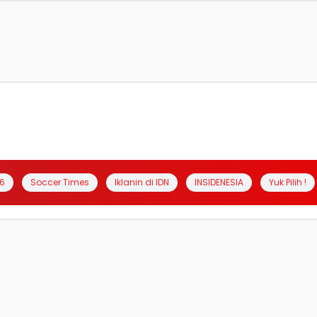
6
Soccer Times
Iklanin di IDN
INSIDENESIA
Yuk Pilih !