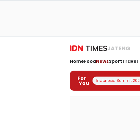
JATENG
Home
Food
News
Sport
Travel
For
Indonesia Summit 202
You