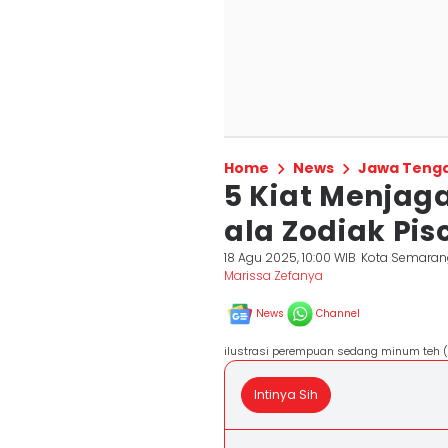
Home
News
Jawa Teng
5 Kiat Menjag
ala Zodiak Pis
18 Agu 2025, 10:00 WIB
Kota Semaran
Marissa Zefanya
News
Channel
ilustrasi perempuan sedang minum teh (
Intinya Sih