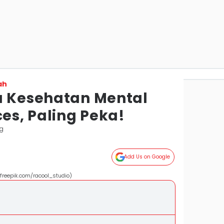
ah
a Kesehatan Mental
ces, Paling Peka!
g
Add Us on Google
freepik.com/racool_studio)