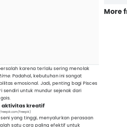
More 
ersalah karena terlalu sering menolak
time
. Padahal, kebutuhan ini sangat
litas emosional. Jadi, penting bagi Pisces
i sendiri untuk mundur sejenak dari
gois.
aktivitas kreatif
freepik.com/freepik)
a seni yang tinggi, menyalurkan perasaan
salah satu cara paling efektif untuk