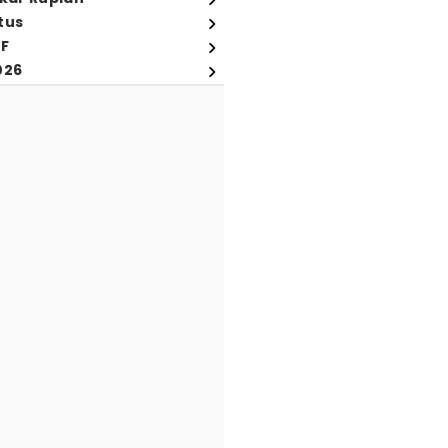
tus
FF
026