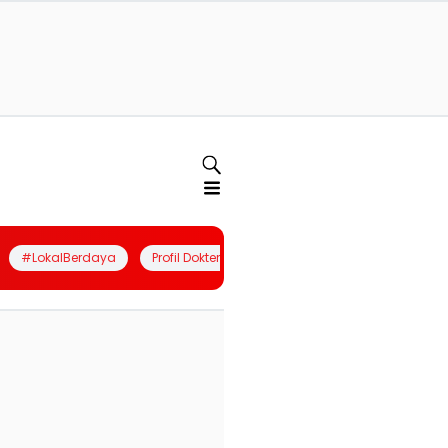
#LokalBerdaya
Profil Dokter
Quiz
Join Community