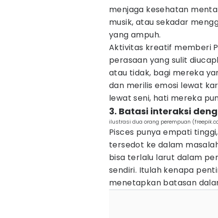
menjaga kesehatan mental 
musik, atau sekadar mengg
yang ampuh.
Aktivitas kreatif memberi
perasaan yang sulit diucapk
atau tidak, bagi mereka y
dan merilis emosi lewat ka
lewat seni, hati mereka pun 
3. Batasi interaksi de
ilustrasi dua orang perempuan (freepik.
Pisces punya empati tinggi,
tersedot ke dalam masalah o
bisa terlalu larut dalam pe
sendiri. Itulah kenapa pent
menetapkan batasan dala