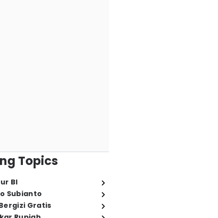
ng Topics
ur BI
o Subianto
ergizi Gratis
ukar Rupiah