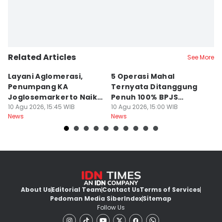
Related Articles
See More
Layani Aglomerasi,
5 Operasi Mahal
Bu
Penumpang KA
Ternyata Ditanggung
Al
Joglosemarkerto Naik
Penuh 100% BPJS
I
10,29 Persen
10 Agu 2026, 15:45 WIB
Kesehatan, Termasuk
10 Agu 2026, 15:00 WIB
Pa
10
News
News
Ne
Pasang Ring Jantung
About Us
Editorial Team
Contact Us
Terms of Services
Pedoman Media Siber
Index
Sitemap
Follow Us