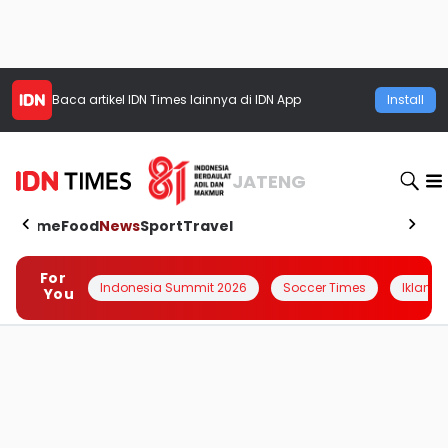
Baca artikel
IDN Times
lainnya di IDN App
Install
JATENG
Home
Food
News
Sport
Travel
For
Indonesia Summit 2026
Soccer Times
Iklanin 
You