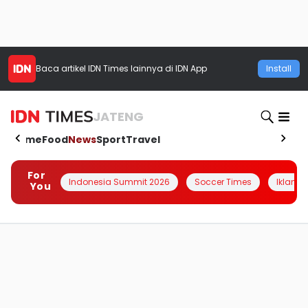
Baca artikel
IDN Times
lainnya di IDN App
Install
JATENG
Home
Food
News
Sport
Travel
For
Indonesia Summit 2026
Soccer Times
Iklanin 
You