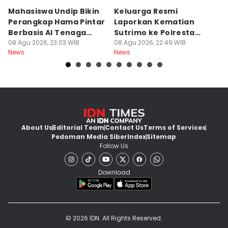
Mahasiswa Undip Bikin
Keluarga Resmi
P
Perangkap Hama Pintar
Laporkan Kematian
S
Berbasis AI Tenaga
Sutrimo ke Polresta
B
Surya
08 Agu 2026, 23:03 WIB
Banyumas
08 Agu 2026, 22:49 WIB
G
08
News
News
Ne
About Us
Editorial Team
Contact Us
Terms of Services
Pedoman Media Siber
Index
Sitemap
Follow Us
Download
© 2026 IDN. All Rights Reserved.