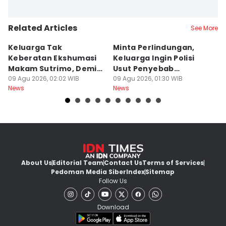
Related Articles
See More
Keluarga Tak
Minta Perlindungan,
M
Keberatan Ekshumasi
Keluarga Ingin Polisi
P
Makam Sutrimo, Demi
Usut Penyebab
B
Usut Kematian
09 Agu 2026, 02:02 WIB
Kematian Sutrimo
09 Agu 2026, 01:30 WIB
S
08
News
News
Ne
Almarhum
About Us
Editorial Team
Contact Us
Terms of Services
Pedoman Media Siber
Index
Sitemap
Follow Us
Download