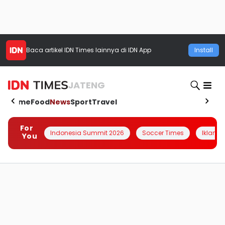
Baca artikel
IDN Times
lainnya di IDN App
Install
JATENG
Home
Food
News
Sport
Travel
For
Indonesia Summit 2026
Soccer Times
Iklanin 
You