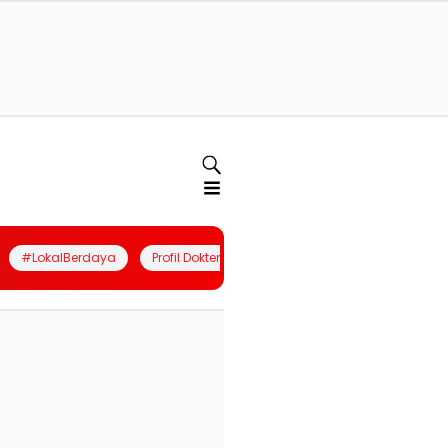
#LokalBerdaya
Profil Dokter
Quiz
Join Community