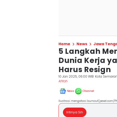
Home
News
Jawa Teng
5 Langkah Men
Dunia Kerja y
Harus Resign
10 Jan 2025, 06:00 WIB
Kota Semara
Afifah
News
Channel
Ilustrasi mengatasi burnout(pexel.com/P
Intinya Sih