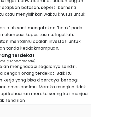
u ingat bahwa istirahat adalah bagian
. Tetapkan batasan, seperti berhenti
ntu atau menyisihkan waktu khusus untuk
ersalah saat mengatakan "tidak" pada
melampaui kapasitasmu. Ingatlah,
tan mentalmu adalah investasi untuk
ukan tanda ketidakmampuan.
orang terdekat
hoto By: Kaboompics.com)
lelah menghadapi segalanya sendiri,
a dengan orang terdekat. Baik itu
n kerja yang bisa dipercaya, berbagi
ban emosionalmu. Mereka mungkin tidak
tapi kehadiran mereka sering kali menjadi
k sendirian.