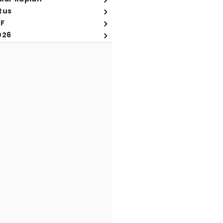
tus
FF
026