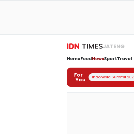
JATENG
Home
Food
News
Sport
Travel
For
Indonesia Summit 202
You