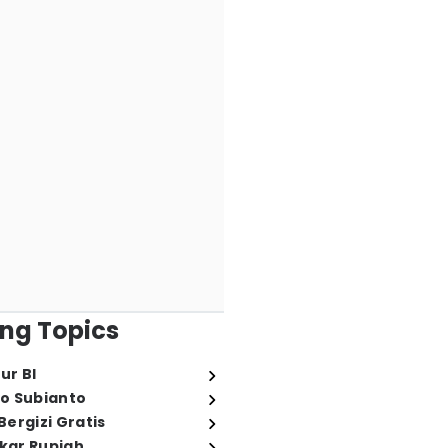
ng Topics
ur BI
o Subianto
ergizi Gratis
ukar Rupiah