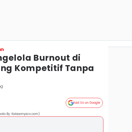
ah
gelola Burnout di
ang Kompetitif Tanpa
ng
Add Us on Google
hoto By: Kaboompics.com)