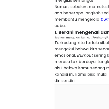
mengikis semangat.
Namun, sebelum memutusk
ada beberapa langkah sed
membantu mengelola
bur
coba.
1. Berani mengenali 
Ilustrasi mengatasi burnout(Pexel.com/P
Terkadang kita terlalu si
mengakui bahwa kita sedang
emosional.
Burnout
sering 
merasa tak berdaya. Langka
akui bahwa kamu sedang 
kondisi ini, kamu bisa mula
diri sendiri.