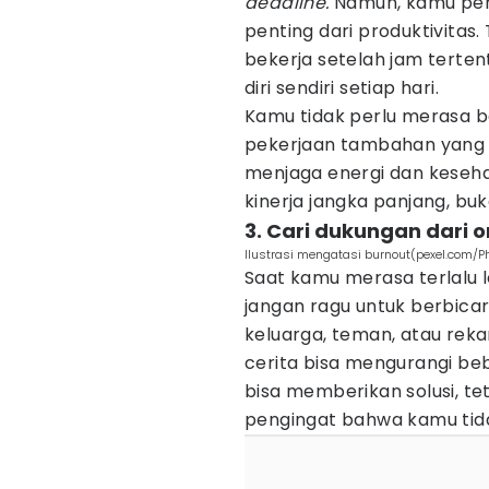
deadline.
Namun, kamu perl
penting dari produktivitas
bekerja setelah jam terte
diri sendiri setiap hari.
Kamu tidak perlu merasa b
pekerjaan tambahan yang 
menjaga energi dan keseha
kinerja jangka panjang, b
3. Cari dukungan dari 
Ilustrasi mengatasi burnout(pexel.com/P
Saat kamu merasa terlalu 
jangan ragu untuk berbicar
keluarga, teman, atau reka
cerita bisa mengurangi be
bisa memberikan solusi, te
pengingat bahwa kamu tida