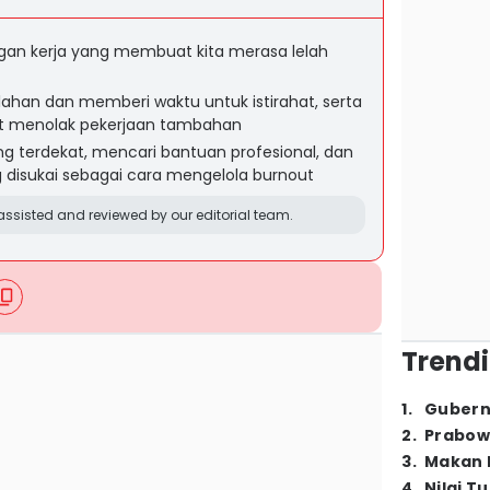
ngan kerja yang membuat kita merasa lelah
ahan dan memberi waktu untuk istirahat, serta
at menolak pekerjaan tambahan
ng terdekat, mencari bantuan profesional, dan
g disukai sebagai cara mengelola burnout
ssisted and reviewed by our editorial team.
Trendi
1
.
Gubern
2
.
Prabow
3
.
Makan B
4
.
Nilai T