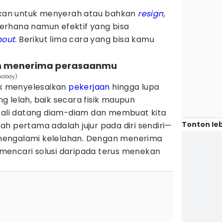
an untuk menyerah atau bahkan
resign
,
erhana namun efektif yang bisa
nout
.
Berikut lima cara yang bisa kamu
dan menerima perasaanmu
ixabay)
buk menyelesaikan
pekerjaan
hingga lupa
 lelah, baik secara fisik maupun
kali datang diam-diam dan membuat kita
Tonton leb
h pertama adalah jujur pada diri sendiri—
mengalami kelelahan. Dengan menerima
i mencari solusi daripada terus menekan