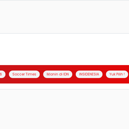
6
Soccer Times
Iklanin di IDN
INSIDENESIA
Yuk Pilih !