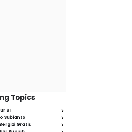
ng Topics
ur BI
o Subianto
ergizi Gratis
ukar Rupiah