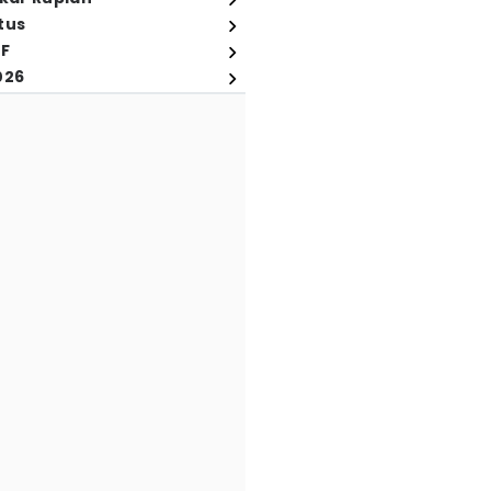
tus
FF
026