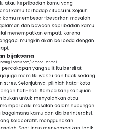
lu atau kepribadian kamu yang
al kamu terhadap situasi ini. Sejauh
ka kamu membesar-besarkan masalah
ngalaman dan bawaan kepribadian kamu
mulai menempatkan empati, karena
anggapi mungkin akan berbeda dengan
api.
gan bijaksana
rbincang (pexels.com/Edmond Dantès)
percakapan yang sulit itu bersifat
rja juga memiliki waktu dan tidak sedang
tres. Selanjutnya, pilihlah kata-kata
ngan hati-hati. Sampaikan jika tujuan
h bukan untuk menyalahkan atau
k memperbaiki masalah dalam hubungan
bagaimana kamu dan dia berinteraksi.
yang kolaboratif, menggunakan
alah. Saat ingin menyampaikan topik