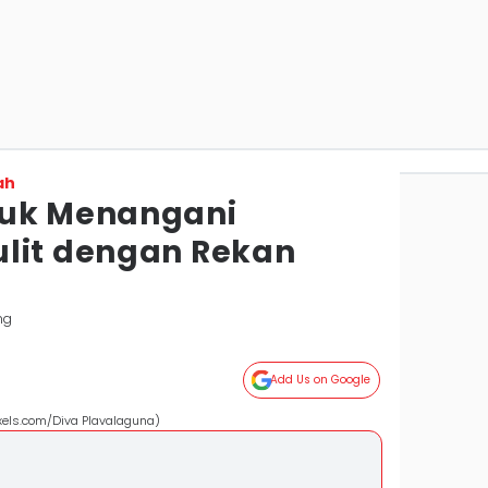
ah
tuk Menangani
lit dengan Rekan
ng
Add Us on Google
exels.com/Diva Plavalaguna)