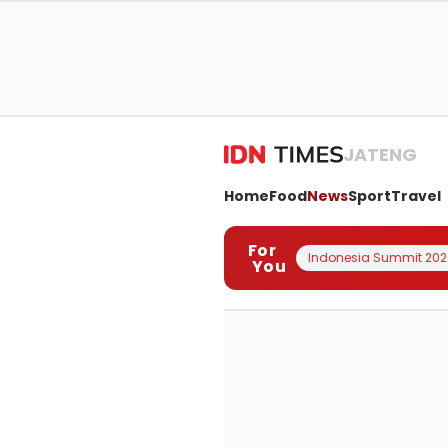
JATENG
Home
Food
News
Sport
Travel
For
Indonesia Summit 202
You