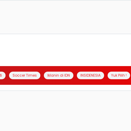
6
Soccer Times
Iklanin di IDN
INSIDENESIA
Yuk Pilih !