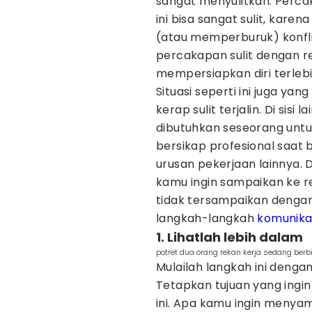
sangat menyulitkan. Percak
ini bisa sangat sulit, kar
(atau memperburuk) konfli
percakapan sulit dengan r
mempersiapkan diri terlebi
Situasi seperti ini juga y
kerap sulit terjalin. Di sis
dibutuhkan seseorang untu
bersikap profesional saat
urusan pekerjaan lainnya. D
kamu ingin sampaikan ke r
tidak tersampaikan dengan e
langkah-langkah
komunika
1. Lihatlah lebih dalam
potret dua orang rekan kerja sedang ber
Mulailah langkah ini dengan
Tetapkan tujuan yang ingi
ini. Apa kamu ingin menya