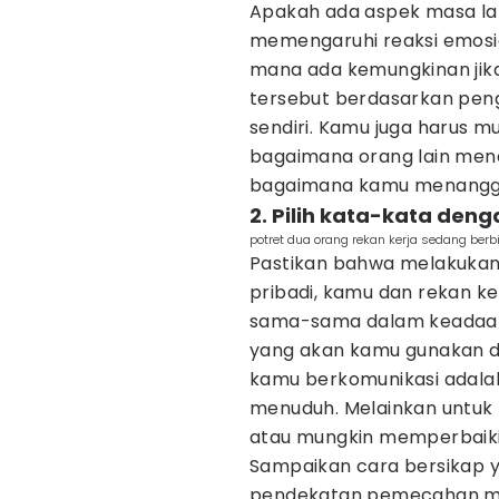
Apakah ada aspek masa la
memengaruhi reaksi emosion
mana ada kemungkinan ji
tersebut berdasarkan pe
sendiri. Kamu juga harus 
bagaimana orang lain men
bagaimana kamu menangg
2. Pilih kata-kata den
potret dua orang rekan kerja sedang be
Pastikan bahwa melakukan 
pribadi, kamu dan rekan ke
sama-sama dalam keadaan s
yang akan kamu gunakan de
kamu berkomunikasi adala
menuduh. Melainkan untu
atau mungkin memperbaiki 
Sampaikan cara bersikap 
pendekatan pemecahan mas