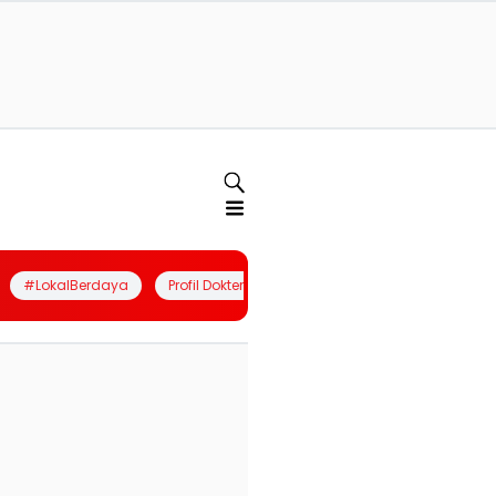
#LokalBerdaya
Profil Dokter
Quiz
Join Community