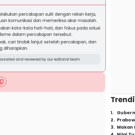
elakukan percakapan sulit dengan rekan kerja,
uan komunikasi dan memeriksa akar masalah.
nakan kata-kata hati-hati, dan fokus pada solusi
lisme dalam percakapan tersebut.
ak, cari tindak lanjut setelah percakapan, dan
ng diharapkan.
ssisted and reviewed by our editorial team.
Trendi
1
.
Gubern
2
.
Prabow
3
.
Makan B
4
.
Nilai T