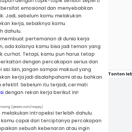
apan dengan topik-topik sensitif seperti
ena bersifat emosional dan menyebabkan
k. Jadi, sebelum kamu melakukan
ekan kerja, sebaiknya kamu
h dahulu.
ang membuat pertemanan di dunia kerja
i lain, ada kalanya kamu bisa jadi teman yang
k curhat. Tetapi, kamu pun harus tetap
 berkaitan dengan percakapan serius dan
i sisi lain, jangan sampai maksud yang
Tonton leb
ekan kerja jadi disalahpahami atau bahkan
fektif. Sebelum itu terjadi, cermati
si
dengan rekan kerja berikut ini!
bincang (pexels.com/nappy)
 melakukan intropeksi terlebih dahulu.
n kamu capai dari terciptanya percakapan
mpaikan sebuah kebenaran atau ingin