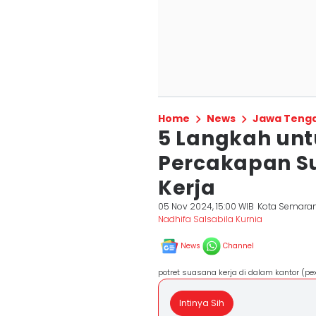
Home
News
Jawa Teng
5 Langkah un
Percakapan Su
Kerja
05 Nov 2024, 15:00 WIB
Kota Semara
Nadhifa Salsabila Kurnia
News
Channel
potret suasana kerja di dalam kantor (p
Intinya Sih