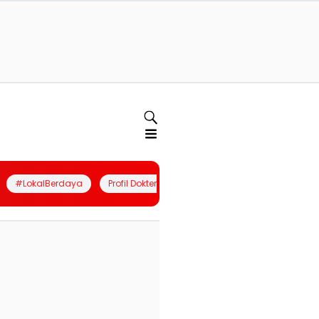
#LokalBerdaya
Profil Dokter
Quiz
Join Community