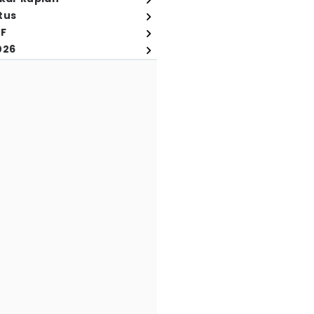
tus
FF
026