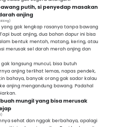
bawang putih, si penyedap masakan
darah anjing
ckking)
 yang gak lengkap rasanya tanpa bawang
api buat anjing, dua bahan dapur ini bisa
dalam bentuk mentah, matang, kering, atau
i merusak sel darah merah anjing dan
 gak langsung muncul, bisa butuh
nya anjing terlihat lemas, napas pendek,
kin bahaya, banyak orang gak sadar kalau
 ke anjing mengandung bawang. Padahal
biarkan.
si buah mungil yang bisa merusak
kejap
8)
annya sehat dan nggak berbahaya, apalagi