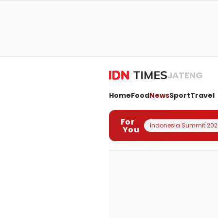
JATENG
Home
Food
News
Sport
Travel
For
Indonesia Summit 202
You