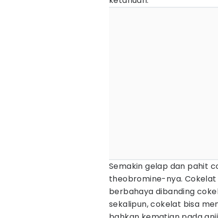
ketahuan.
Semakin gelap dan pahit co
theobromine-nya. Cokelat 
berbahaya dibanding cokela
sekalipun, cokelat bisa 
bahkan kematian pada anji