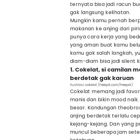
ternyata bisa jadi racun bu
gak langsung kelihatan.
Mungkin kamu pernah berpiki
makanan ke anjing dari piri
punya cara kerja yang be
yang aman buat kamu belum
kamu gak salah langkah, y
diam-diam bisa jadi silent ki
1. Cokelat, si camilan 
berdetak gak karuan
Ilustrasi cokelat (freepik.com/freepik)
Cokelat memang jadi favor
manis dan bikin mood naik.
besar. Kandungan theobrom
anjing berdetak terlalu c
kejang-kejang. Dan yang pa
muncul beberapa jam setel