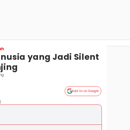
ah
usia yang Jadi Silent
njing
ng
Add Us on Google
)