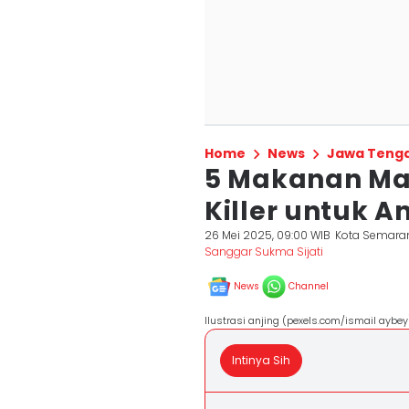
Home
News
Jawa Teng
5 Makanan Man
Killer untuk A
26 Mei 2025, 09:00 WIB
Kota Semara
Sanggar Sukma Sijati
News
Channel
Ilustrasi anjing (pexels.com/ismail aybey
Intinya Sih