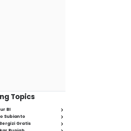
ng Topics
ur BI
o Subianto
ergizi Gratis
ukar Rupiah