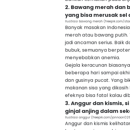
2. Bawang merah dan 
yang bisa merusak sel 
Ilustrasi bawang merah (freepik.com/sto
Banyak masakan Indonesia
merah atau bawang putih. T
jadi ancaman serius. Baik 
bubuk, semuanya berpotens
menyebabkan anemia.
Gejala keracunan biasanya
beberapa hari sampai akhir
dan gusinya pucat. Yang bi
makanan sisa yang dikasih
efeknya bisa fatal kalau di
3. Anggur dan kismis, 
ginjal anjing dalam se
Ilustrasi anggur (freepik.com/jannoon02
Anggur dan kismis kelihat