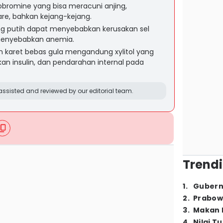
romine yang bisa meracuni anjing,
e, bahkan kejang-kejang.
 putih dapat menyebabkan kerusakan sel
menyebabkan anemia.
n karet bebas gula mengandung xylitol yang
kan insulin, dan pendarahan internal pada
ssisted and reviewed by our editorial team.
Trendi
1
.
Gubern
2
.
Prabow
3
.
Makan B
4
.
Nilai T