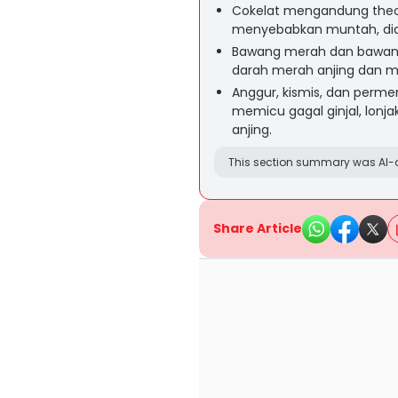
Cokelat mengandung theob
menyebabkan muntah, diar
Bawang merah dan bawang
darah merah anjing dan 
Anggur, kismis, dan perme
memicu gagal ginjal, lonja
anjing.
This section summary was AI-a
Share Article