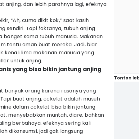
at anjing, dan lebih parahnya lagi, efeknya
r, “Ah, cuma dikit kok,” saat kasih
ng sendiri. Tapi faktanya, tubuh anjing
da banget sama tubuh manusia. Makanan
 tentu aman buat mereka. Jadi, biar
uk kenali lima makanan manusia yang
ller untuk anjing.
manis yang bisa bikin jantung anjing
Tonton leb
it banyak orang karena rasanya yang
 Tapi buat anjing, cokelat adalah musuh
ine dalam cokelat bisa bikin jantung
epat, menyebabkan muntah, diare, bahkan
ling berbahaya, efeknya sering kali
ah dikonsumsi, jadi gak langsung