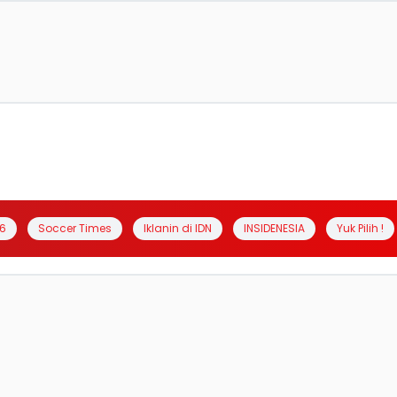
6
Soccer Times
Iklanin di IDN
INSIDENESIA
Yuk Pilih !