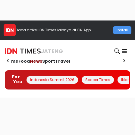
Baca artikel
IDN Times
lainnya di IDN App
Install
JATENG
Home
Food
News
Sport
Travel
For
Indonesia Summit 2026
Soccer Times
Iklanin 
You