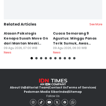
Related Articles
See More
Alasan Psikologis
Cuaca Semarang 9
C
Kenapa Susah Move On
Agustus: Minggu Panas
U
dari Mantan Meski
Terik Sumuk, Awas
da
Sudah Disakiti!
09 Agu 2026, 07:00 WIB
Malam Dingin Bediding!
09 Agu 2026, 06:00 WIB
B
09
News
News
Ne
About Us
Editorial Team
Contact Us
Terms of Services
Pedoman Media Siber
Index
Sitemap
Follow Us