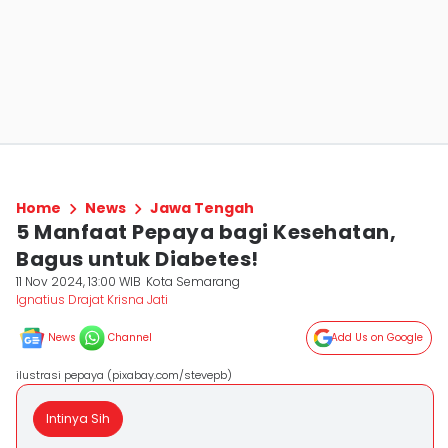
Home
News
Jawa Tengah
5 Manfaat Pepaya bagi Kesehatan,
Bagus untuk Diabetes!
11 Nov 2024, 13:00 WIB
Kota Semarang
Ignatius Drajat Krisna Jati
News
Channel
Add Us on Google
ilustrasi pepaya (pixabay.com/stevepb)
Intinya Sih