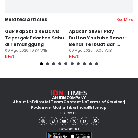
Related Articles
See More
Gak Kapok! 2 Residivis
Apakah Silver Play
Je
Tepergok Edarkan Sabu
Button Youtube Benar-
M
di Temanggung
Benar Terbuat dari
Or
09 Agu 2026, 19:34 WIB
Perak Murni? Ini
09 Agu 2026, 19:00 WIB
O
09
News
News
Ne
Faktanya
k
About Us
Editorial Team
Contact Us
Terms of Services
Pedoman Media Siber
Index
Sitemap
Follow Us
Download