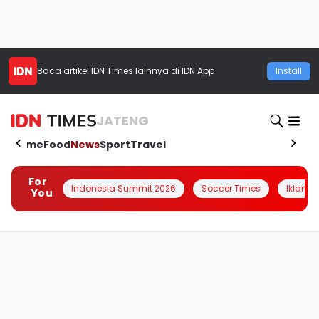
Baca artikel
IDN Times
lainnya di IDN App
Install
JATENG
Home
Food
News
Sport
Travel
For
Indonesia Summit 2026
Soccer Times
Iklanin 
You