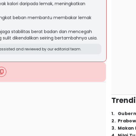
ak kalori daripada lemak, meningkatkan
i angkat beban membantu membakar lemak
aga stabilitas berat badan dan mencegah
sulit dikendalikan seiring bertambahnya usia.
ssisted and reviewed by our editorial team.
Trendi
1
.
Gubern
2
.
Prabow
3
.
Makan B
4
.
Nilai T