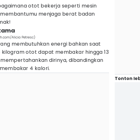
bagaimana otot bekerja seperti mesin
sa membantumu menjaga berat badan
imak!
utama
.com/Alicia Petresc)
f yang membutuhkan energi bahkan saat
p kilogram otot dapat membakar hingga 13
uk mempertahankan dirinya, dibandingkan
membakar 4 kalori.
Tonton leb