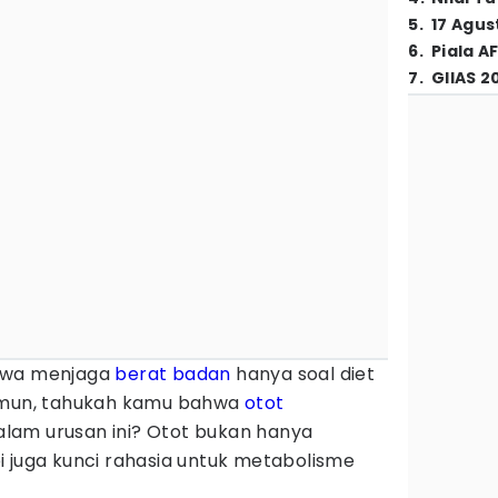
5
.
17 Agus
6
.
Piala A
7
.
GIIAS 2
ahwa menjaga
berat badan
hanya soal diet
Namun, tahukah kamu bahwa
otot
lam urusan ini? Otot bukan hanya
i juga kunci rahasia untuk metabolisme