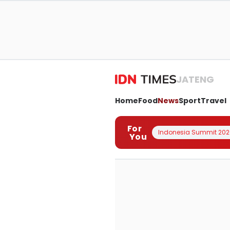
JATENG
Home
Food
News
Sport
Travel
For
Indonesia Summit 202
You