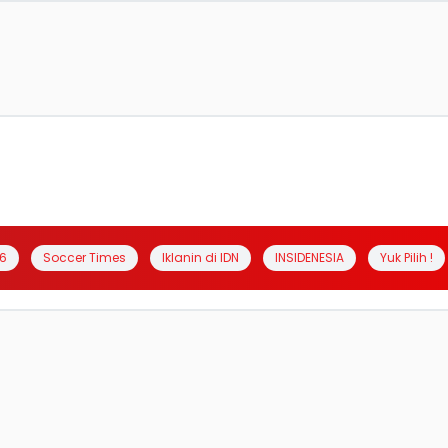
6
Soccer Times
Iklanin di IDN
INSIDENESIA
Yuk Pilih !