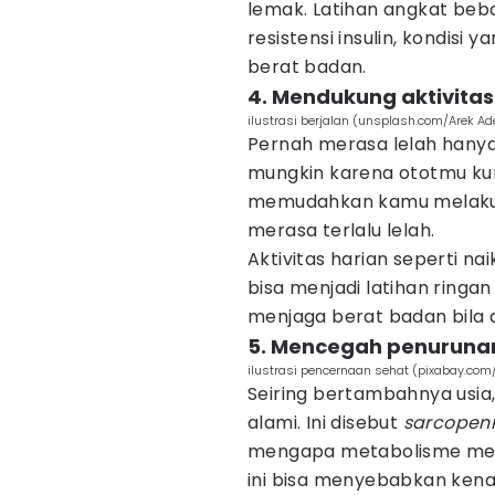
lemak. Latihan angkat beb
resistensi insulin, kondisi 
berat badan.
4. Mendukung aktivitas
ilustrasi berjalan (unsplash.com/Arek Ad
Pernah merasa lelah hanya k
mungkin karena ototmu kur
memudahkan kamu melakukan
merasa terlalu lelah.
Aktivitas harian seperti 
bisa menjadi latihan ring
menjaga berat badan bila d
5. Mencegah penurunan
ilustrasi pencernaan sehat (pixabay.com/
Seiring bertambahnya usia
alami. Ini disebut
sarcopen
mengapa metabolisme melam
ini bisa menyebabkan kenai