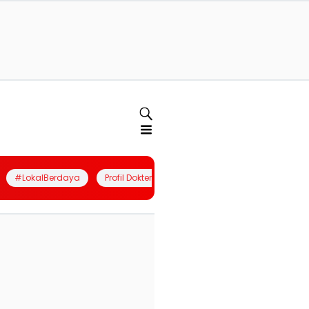
#LokalBerdaya
Profil Dokter
Quiz
Join Community