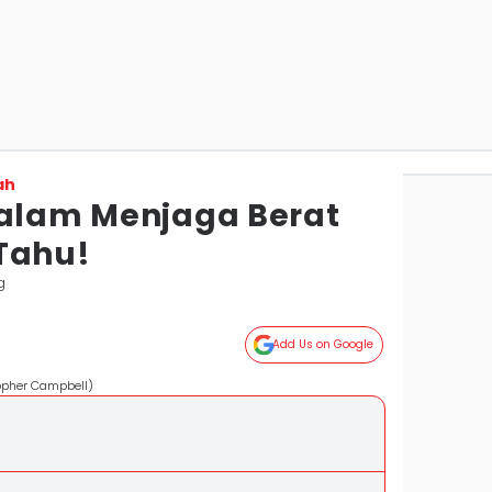
ah
dalam Menjaga Berat
Tahu!
g
Add Us on Google
opher Campbell)