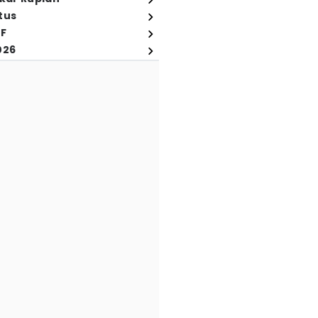
tus
FF
026