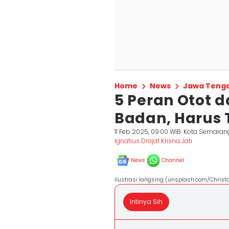
Home
News
Jawa Teng
5 Peran Otot 
Badan, Harus 
11 Feb 2025, 09:00 WIB
Kota Semaran
Ignatius Drajat Krisna Jati
News
Channel
ilustrasi langsing (unsplash.com/Christ
Intinya Sih