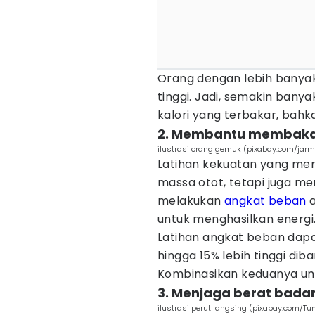
Orang dengan lebih banyak
tinggi. Jadi, semakin bany
kalori yang terbakar, bahk
2. Membantu membakar
ilustrasi orang gemuk (pixabay.com/jarm
Latihan kekuatan yang me
massa otot, tetapi juga me
melakukan
angkat beban
a
untuk menghasilkan energi
Latihan angkat beban da
hingga 15% lebih tinggi di
Kombinasikan keduanya unt
3. Menjaga berat badan
ilustrasi perut langsing (pixabay.com/Tu