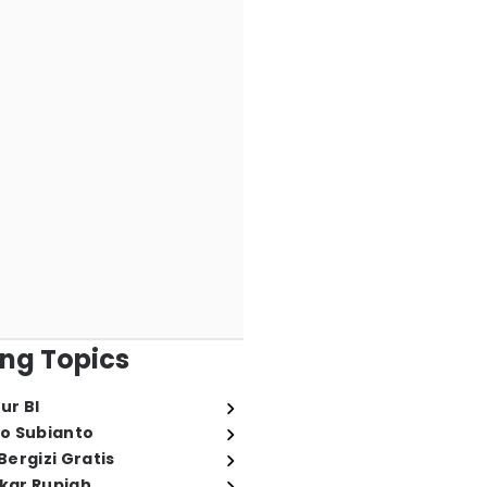
ng Topics
ur BI
o Subianto
ergizi Gratis
ukar Rupiah