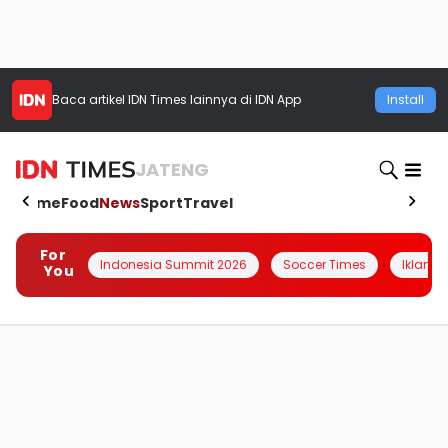
Baca artikel
IDN Times
lainnya di IDN App
Install
JATENG
Home
Food
News
Sport
Travel
For
Indonesia Summit 2026
Soccer Times
Iklanin 
You