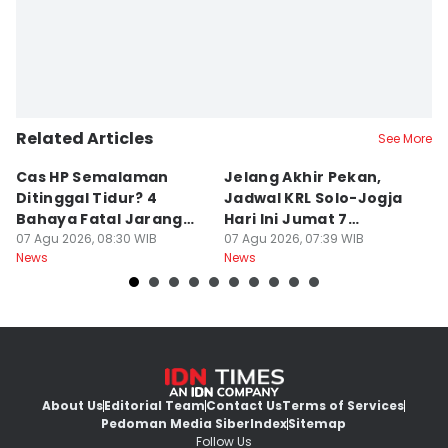
Related Articles
See More
Cas HP Semalaman
Jelang Akhir Pekan,
P
Ditinggal Tidur? 4
Jadwal KRL Solo-Jogja
Ra
Bahaya Fatal Jarang
Hari Ini Jumat 7
2
Disadari Pekerja Kantor
07 Agu 2026, 08:30 WIB
Agustus, Lengkap!
07 Agu 2026, 07:39 WIB
07
News
News
Ne
About Us
Editorial Team
Contact Us
Terms of Services
Pedoman Media Siber
Index
Sitemap
Follow Us