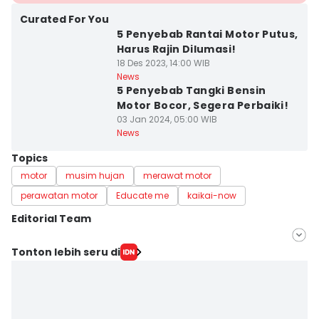
Curated For You
5 Penyebab Rantai Motor Putus,
Harus Rajin Dilumasi!
18 Des 2023, 14:00 WIB
News
5 Penyebab Tangki Bensin
Motor Bocor, Segera Perbaiki!
03 Jan 2024, 05:00 WIB
News
Topics
motor
musim hujan
merawat motor
perawatan motor
Educate me
kaikai-now
Editorial Team
Editor
Tonton lebih seru di
Mayang Ulfah Narimanda
Editor
Dhana Kencana