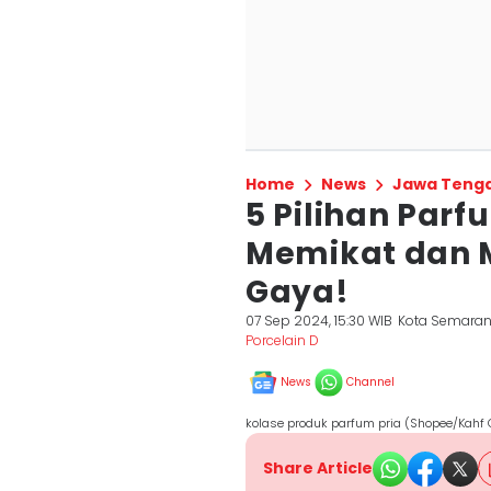
Home
News
Jawa Teng
5 Pilihan Parf
Memikat dan
Gaya!
07 Sep 2024, 15:30 WIB
Kota Semara
Porcelain D
News
Channel
kolase produk parfum pria (Shopee/Kahf O
Share Article