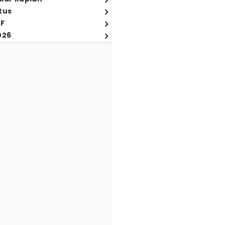
tus
FF
026