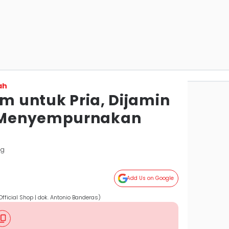
ah
um untuk Pria, Dijamin
 Menyempurnakan
ng
Add Us on Google
fficial Shop | dok. Antonio Banderas)