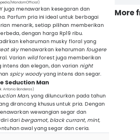
opedia/MandomOfficial)
Y juga menawarkan kesegaran dan
More 
 Parfum pria ini ideal untuk berbagai
ian menarik, setiap pilihan memberikan
rbeda, dengan harga Rp19 ribu.
dirkan keharuman musky floral yang
eat sky
menawarkan keharuman
fougere
ral. Varian
wild
forest juga memberikan
 intens dan elegan, dan varian
night
uman
spicy woody
yang intens dan segar.
ue Seduction Man
k. Antonio Banderas)
uction Man
, yang diluncurkan pada tahun
ang dirancang khusus untuk pria. Dengan
 menawarkan wewangian segar dan
diri dari
bergamot, black currant, mint,
ntuhan awal yang segar dan ceria.