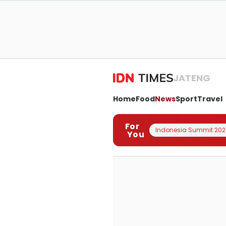
JATENG
Home
Food
News
Sport
Travel
For
Indonesia Summit 202
You