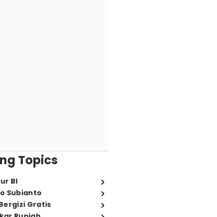
ng Topics
ur BI
o Subianto
ergizi Gratis
ukar Rupiah