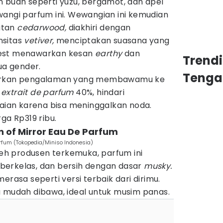
n buah seperti yuzu, bergamot, dan apel
wangi parfum ini. Wewangian ini kemudian
atan
cedarwood,
diakhiri dengan
nsitas
vetiver,
menciptakan suasana yang
West menawarkan kesan
earthy
dan
Trend
a gender.
Tenga
warkan pengalaman yang membawamu ke
i
extrait de parfum
40%, hindari
an karena bisa meninggalkan noda.
ga Rp319 ribu.
en of Mirror Eau De Parfum
Parfum (Tokopedia/Miniso Indonesia)
oleh produsen terkemuka, parfum ini
berkelas, dan bersih dengan dasar
musky.
sa seperti versi terbaik dari dirimu.
a mudah dibawa, ideal untuk musim panas.