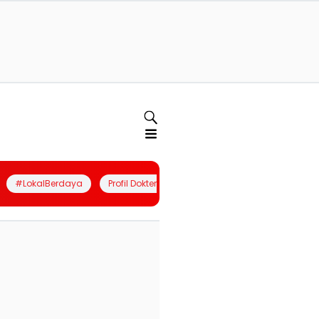
#LokalBerdaya
Profil Dokter
Quiz
Join Community