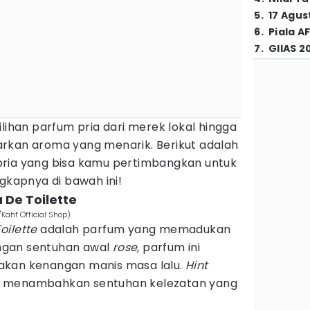
5
.
17 Agus
6
.
Piala A
7
.
GIIAS 2
ilihan parfum pria dari merek lokal hingga
rkan aroma yang menarik. Berikut adalah
pria yang bisa kamu pertimbangkan untuk
ngkapnya di bawah ini!
 De Toilette
Kahf Official Shop)
oilette
adalah parfum yang memadukan
ngan sentuhan awal
rose,
parfum ini
akan kenangan manis masa lalu.
Hint
 menambahkan sentuhan kelezatan yang