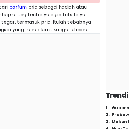
cari
parfum
pria sebagai hadiah atau
etiap orang tentunya ingin tubuhnya
egar, termasuk pria. Itulah sebabnya
ian yang tahan lama sangat diminati.
Trendi
1
.
Gubern
2
.
Prabow
3
.
Makan B
4
.
Nilai T