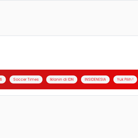
6
Soccer Times
Iklanin di IDN
INSIDENESIA
Yuk Pilih !