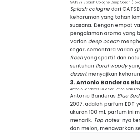
GATSBY Splash Cologne Deep Ocean (Tok
Splash cologne
dari GATSB
keharuman yang tahan lama.
suasana. Dengan empat var
pengalaman aroma yang be
Varian
deep ocean
mengha
segar, sementara varian
gr
fresh
yang sportif dan natu
sentuhan
floral woody
yang
desert
menyajikan kehar
3. Antonio Banderas Bl
Antonio Banderas Blue Seduction Man (do
Antonio Banderas
Blue Sed
2007, adalah parfum EDT y
ukuran 100 ml, parfum ini
menarik.
Top
notes
-nya ter
dan melon, menawarkan se