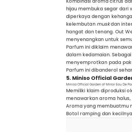
Kombinasi aroma citrus da
hijau membuka segar dari 
diperkaya dengan kehang
kelembutan
musk
dan inte
hangat dan tenang. Out 
menyenangkan untuk semu
Parfum ini diklaim mena
dalam kedamaian. Sebaga
menyemprotkan pada pakai
Parfum ini dibanderol sehar
5. Miniso Official Gard
Miniso Official Garden of Mirror Eau De 
Memiliki klaim diproduksi 
menawarkan aroma halus, 
Aroma yang membuatmu mera
Botol ramping dan kecilny