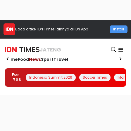
Baca artikel
IDN Times
lainnya di IDN App
Install
JATENG
Home
Food
News
Sport
Travel
For
Indonesia Summit 2026
Soccer Times
Iklanin 
You