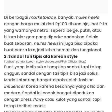
Di berbagai
marketplace
, banyak
mules heels
dengan harga mulai dari Rp100 ribuan aja, lho! Pilih
yang warnanya netral seperti beige, putih, atau
hitam biar gampang dipadu-padankan. Selain
buat Lebaran,
mules heels
ini juga bisa dipakai
buat acara lain, jadi lebih hemat dan fungsional.
2. Sandal tali tipis ala korean style
Ilustrasi sandal korean style (shopee.co.id/PVN Official Shop)
Buat yang lebih suka tampilan santai tapi tetap
anggun, sandal dengan tali tipis bisa jadi solusi.
Model ini sering banget dipakai oleh fashion
influencer
Korea karena kesannya yang chic dan
modern. Sandal ini cocok banget dipadukan
dengan dress
flowy
atau kulot yang santai, tapi
tetap terlihat modis.