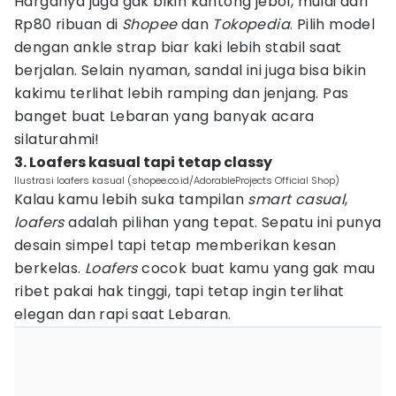
Harganya juga gak bikin kantong jebol, mulai dari
Rp80 ribuan di
Shopee
dan
Tokopedia
. Pilih model
dengan ankle strap biar kaki lebih stabil saat
berjalan. Selain nyaman, sandal ini juga bisa bikin
kakimu terlihat lebih ramping dan jenjang. Pas
banget buat Lebaran yang banyak acara
silaturahmi!
3. Loafers kasual tapi tetap classy
Ilustrasi loafers kasual (shopee.co.id/AdorableProjects Official Shop)
Kalau kamu lebih suka tampilan
smart casual
,
loafers
adalah pilihan yang tepat. Sepatu ini punya
desain simpel tapi tetap memberikan kesan
berkelas.
Loafers
cocok buat kamu yang gak mau
ribet pakai hak tinggi, tapi tetap ingin terlihat
elegan dan rapi saat Lebaran.