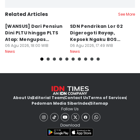
Related Articles
See More
[WANSUS] Dari Pensiun
SDN Pendrikan Lor 02
[
Dini PLTU hingga PLTS
Digerogoti Rayap,
K
Atap: Mengupas
Kepsek Ngaku BOS
K
Sengkarut Bisnis Energi
06 Agu 2026, 18:00 WIB
Cuma Rp54 Juta
06 Agu 2026, 17:49 WIB
W
06
News
News
Ne
di Indonesia
y
About Us
Editorial Team
Contact Us
Terms of Services
Pedoman Media Siber
Index
Sitemap
Follow Us
Download