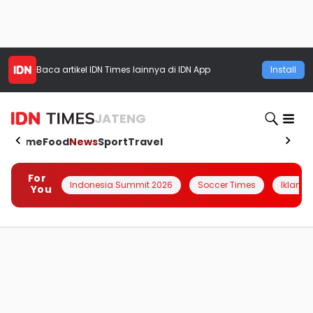
Baca artikel
IDN Times
lainnya di IDN App
Install
JATENG
Home
Food
News
Sport
Travel
For
Indonesia Summit 2026
Soccer Times
Iklanin 
You