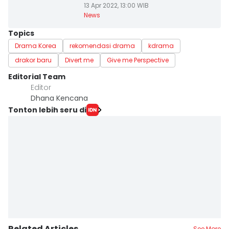
13 Apr 2022, 13:00 WIB
News
Topics
Drama Korea
rekomendasi drama
kdrama
drakor baru
Divert me
Give me Perspective
Editorial Team
Editor
Dhana Kencana
Tonton lebih seru di
Related Articles
See More