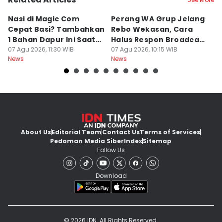
Nasi di Magic Com
Perang WA Grup Jelang
C
Cepat Basi? Tambahkan
Rebo Wekasan, Cara
Di
1 Bahan Dapur Ini Saat
Halus Respon Broadcast
B
Menanak, Awet 2 Hari
07 Agu 2026, 11:30 WIB
Parno
07 Agu 2026, 10:15 WIB
D
07
News
News
Ne
About Us
Editorial Team
Contact Us
Terms of Services
Pedoman Media Siber
Index
Sitemap
Follow Us
Download
© 2026 IDN. All Rights Reserved.