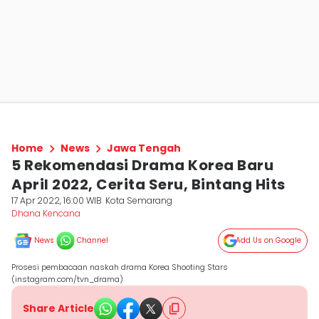
Home
News
Jawa Tengah
5 Rekomendasi Drama Korea Baru
April 2022, Cerita Seru, Bintang Hits
17 Apr 2022, 16:00 WIB
Kota Semarang
Dhana Kencana
News
Channel
Add Us on Google
Prosesi pembacaan naskah drama Korea Shooting Stars
(instagram.com/tvn_drama)
Share Article