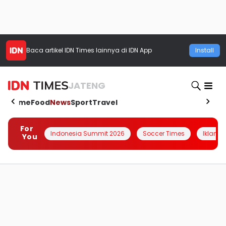
Baca artikel
IDN Times
lainnya di IDN App
Install
JATENG
Home
Food
News
Sport
Travel
For
Indonesia Summit 2026
Soccer Times
Iklanin 
You