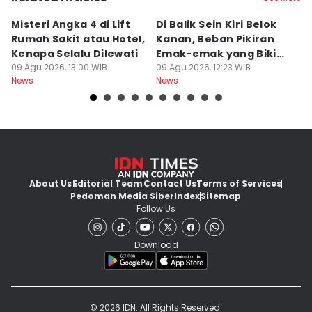
Misteri Angka 4 di Lift
Di Balik Sein Kiri Belok
T
Rumah Sakit atau Hotel,
Kanan, Beban Pikiran
N
Kenapa Selalu Dilewati
Emak-emak yang Bikin
La
09 Agu 2026, 13:00 WIB
Gagal fokus di Jalan
09 Agu 2026, 12:23 WIB
d
09
News
News
Ne
About Us
Editorial Team
Contact Us
Terms of Services
Pedoman Media Siber
Index
Sitemap
Follow Us
Download
© 2026 IDN. All Rights Reserved.