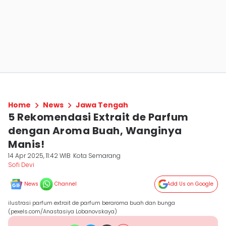
Home
News
Jawa Tengah
5 Rekomendasi Extrait de Parfum
dengan Aroma Buah, Wanginya
Manis!
14 Apr 2025, 11:42 WIB
Kota Semarang
Sofi Devi
News
Channel
Add Us on Google
ilustrasi parfum extrait de parfum beraroma buah dan bunga
(pexels.com/Anastasiya Lobanovskaya)