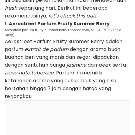
ini bisa bikin penampilanmu makin menawan dan
fresh
sepanjang hari. Berikut ini beberapa
rekomendasinya,
let's check this out!
1. Aerostreet Parfum Fruity Summer Berry
Aerostreet parfum fruity summer berry (shopee.co.id/AEROSTREET Official
Shop)
Aerostreet Parfum Fruity Summer Berry adalah
parfum
extrait de parfum
dengan aroma buah-
buahan beri yang manis dan segar, dipadukan
dengan sentuhan bunga
jasmine
dan
pear,
serta
base note tuberose.
Parfum ini memiliki
ketahanan aroma yang cukup baik yang bisa
bertahan hingga 7 jam dengan harga yang
terjangkau.