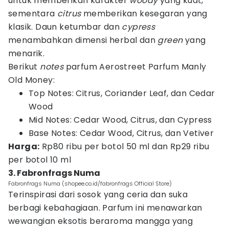
untuk memberikan karakter
woody
yang kuat,
sementara
citrus
memberikan kesegaran yang
klasik. Daun ketumbar dan
cypress
menambahkan dimensi herbal dan
green
yang
menarik.
Berikut
notes
parfum Aerostreet Parfum Manly
Old Money:
Top Notes: Citrus, Coriander Leaf, dan Cedar
Wood
Mid Notes: Cedar Wood, Citrus, dan Cypress
Base Notes: Cedar Wood, Citrus, dan Vetiver
Harga:
Rp80 ribu per botol 50 ml dan Rp29 ribu
per botol 10 ml
3. Fabronfrags Numa
Fabronfrags Numa (shopee.co.id/fabronfrags Official Store)
Terinspirasi dari sosok yang ceria dan suka
berbagi kebahagiaan. Parfum ini menawarkan
wewangian eksotis beraroma mangga yang