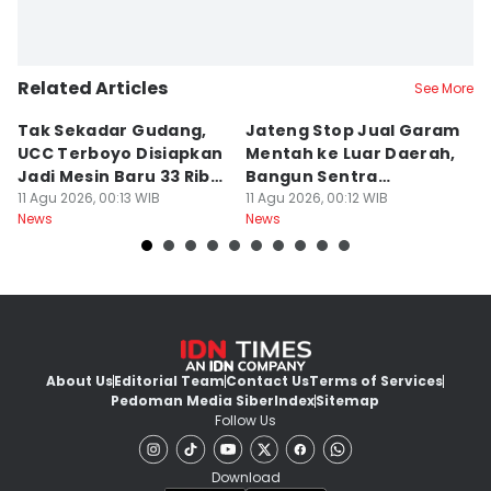
Related Articles
See More
Tak Sekadar Gudang,
Jateng Stop Jual Garam
P
UCC Terboyo Disiapkan
Mentah ke Luar Daerah,
K
Jadi Mesin Baru 33 Ribu
Bangun Sentra
K
UMKM
11 Agu 2026, 00:13 WIB
Pengolahan
11 Agu 2026, 00:12 WIB
B
10
News
News
Ne
About Us
Editorial Team
Contact Us
Terms of Services
Pedoman Media Siber
Index
Sitemap
Follow Us
Download