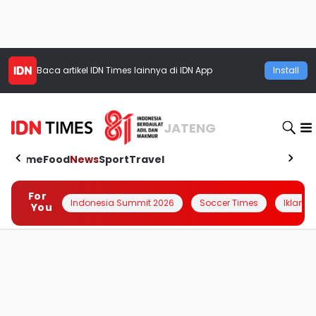
Baca artikel
IDN Times
lainnya di IDN App
Install
JATENG
Home
Food
News
Sport
Travel
For
Indonesia Summit 2026
Soccer Times
Iklanin 
You