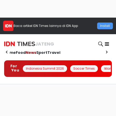
Baca artikel
IDN Times
lainnya di IDN App
Install
JATENG
Home
Food
News
Sport
Travel
For
Indonesia Summit 2026
Soccer Times
Iklanin 
You