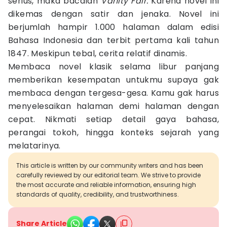
serius, maka bacalah
Vanity Fair.
Karena novel ini
dikemas dengan satir dan jenaka. Novel ini
berjumlah hampir 1.000 halaman dalam edisi
Bahasa Indonesia dan terbit pertama kali tahun
1847. Meskipun tebal, cerita relatif dinamis.
Membaca novel klasik selama libur panjang
memberikan kesempatan untukmu supaya gak
membaca dengan tergesa-gesa. Kamu gak harus
menyelesaikan halaman demi halaman dengan
cepat. Nikmati setiap detail gaya bahasa,
perangai tokoh, hingga konteks sejarah yang
melatarinya.
This article is written by our community writers and has been
carefully reviewed by our editorial team. We strive to provide
the most accurate and reliable information, ensuring high
standards of quality, credibility, and trustworthiness.
Share Article