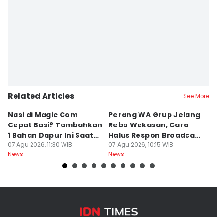
Related Articles
See More
Nasi di Magic Com
Perang WA Grup Jelang
C
Cepat Basi? Tambahkan
Rebo Wekasan, Cara
Di
1 Bahan Dapur Ini Saat
Halus Respon Broadcast
B
Menanak, Awet 2 Hari
07 Agu 2026, 11:30 WIB
Parno
07 Agu 2026, 10:15 WIB
D
07
News
News
Ne