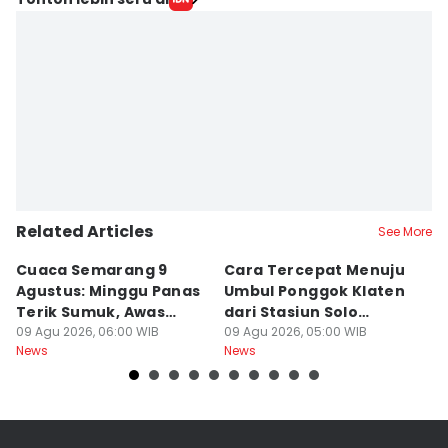
Related Articles
See More
Cuaca Semarang 9
Cara Tercepat Menuju
J
Agustus: Minggu Panas
Umbul Ponggok Klaten
Ha
Terik Sumuk, Awas
dari Stasiun Solo
Ag
Malam Dingin Bediding!
09 Agu 2026, 06:00 WIB
Balapan di Surakarta
09 Agu 2026, 05:00 WIB
B
09
News
News
Ne