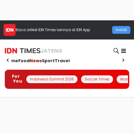
Baca artikel
IDN Times
lainnya di IDN App
Install
JATENG
Home
Food
News
Sport
Travel
For
Indonesia Summit 2026
Soccer Times
Iklanin 
You