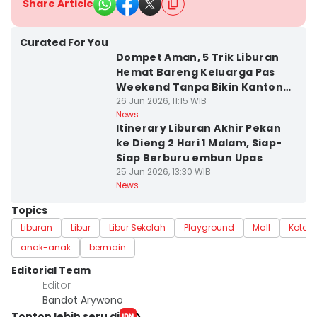
Share Article
Curated For You
Dompet Aman, 5 Trik Liburan
Hemat Bareng Keluarga Pas
Weekend Tanpa Bikin Kantong
Jebol
26 Jun 2026, 11:15 WIB
News
Itinerary Liburan Akhir Pekan
ke Dieng 2 Hari 1 Malam, Siap-
Siap Berburu embun Upas
25 Jun 2026, 13:30 WIB
News
Topics
Liburan
Libur
Libur Sekolah
Playground
Mall
Kota 
anak-anak
bermain
Editorial Team
Editor
Bandot Arywono
Tonton lebih seru di