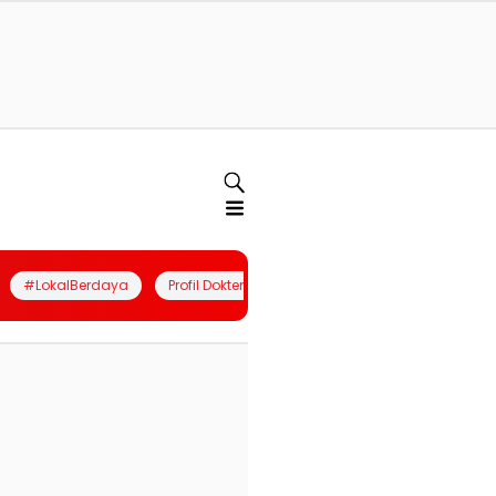
#LokalBerdaya
Profil Dokter
Quiz
Join Community