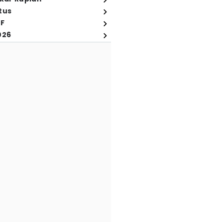
tus
FF
026