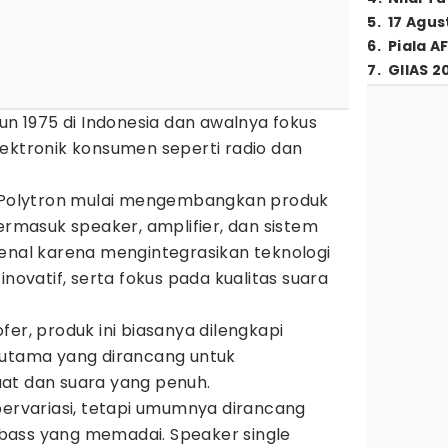
5
.
17 Agus
6
.
Piala A
7
.
GIIAS 2
hun 1975 di Indonesia dan awalnya fokus
lektronik konsumen seperti radio dan
, Polytron mulai mengembangkan produk
termasuk speaker, amplifier, dan sistem
kenal karena mengintegrasikan teknologi
inovatif, serta fokus pada kualitas suara
fer, produk ini biasanya dilengkapi
 utama yang dirancang untuk
at dan suara yang penuh.
bervariasi, tetapi umumnya dirancang
bass yang memadai. Speaker single