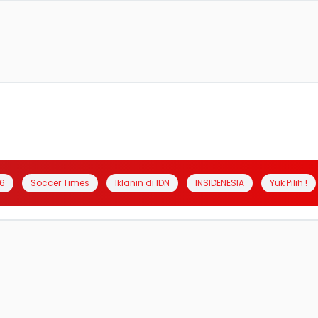
6
Soccer Times
Iklanin di IDN
INSIDENESIA
Yuk Pilih !