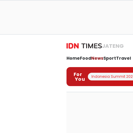
JATENG
Home
Food
News
Sport
Travel
For
Indonesia Summit 202
You