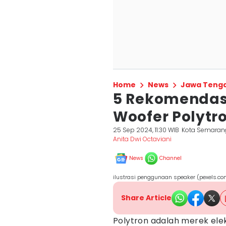
Home
News
Jawa Teng
5 Rekomendasi
Woofer Polytro
25 Sep 2024, 11:30 WIB
Kota Semaran
Anita Dwi Octaviani
News
Channel
ilustrasi penggunaan speaker (pexels.co
Share Article
Polytron adalah merek elek