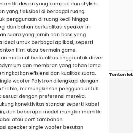
emiliki desain yang kompak dan stylish,
yang fleksibel di berbagai ruang.
k penggunaan di ruang kecil hingga
i dan bahan berkualitas, speaker ini
n suara yang jernih dan bass yang
deal untuk berbagai aplikasi, seperti
nton film, atau bermain game.
n material berkualitas tinggi untuk driver
eodymium dan membran yang tahan lama.
ingkatkan efisiensi dan kualitas suara.
Tonton leb
ngle woofer Polytron dilengkapi dengan
n treble, memungkinkan pengguna untuk
 sesuai dengan preferensi mereka.
kung konektivitas standar seperti kabel
ain, dan beberapa model mungkin memiliki
rkabel atau port tambahan.
asi speaker single woofer besutan