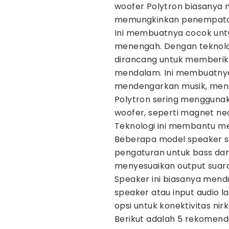
woofer Polytron biasanya m
memungkinkan penempatan 
Ini membuatnya cocok untu
menengah. Dengan teknolog
dirancang untuk memberika
mendalam. Ini membuatnya i
mendengarkan musik, meno
Polytron sering menggunaka
woofer, seperti magnet n
Teknologi ini membantu men
Beberapa model speaker si
pengaturan untuk bass da
menyesuaikan output suara
Speaker ini biasanya mendu
speaker atau input audio l
opsi untuk konektivitas ni
Berikut adalah 5 rekomend