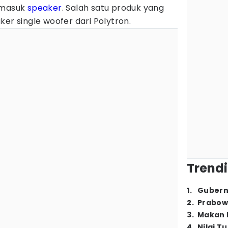
ermasuk
speaker
. Salah satu produk yang
ker single woofer dari Polytron.
Trendi
1
.
Gubern
2
.
Prabow
3
.
Makan B
4
.
Nilai T