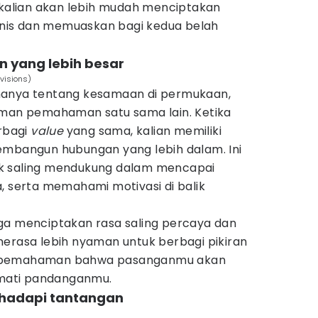
an, kalian akan lebih mudah menciptakan
is dan memuaskan bagi kedua belah
 yang lebih besar
visions)
hanya tentang kesamaan di permukaan,
aman pemahaman satu sama lain. Ketika
rbagi
value
yang sama, kalian memiliki
embangun hubungan yang lebih dalam. Ini
k saling mendukung dalam mencapai
, serta memahami motivasi di balik
ga menciptakan rasa saling percaya dan
merasa lebih nyaman untuk berbagi pikiran
a pemahaman bahwa pasanganmu akan
mati pandanganmu.
ghadapi tantangan