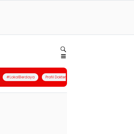
#LokalBerdaya
Profil Dokter
Quiz
Join Community