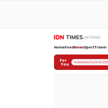
JATENG
Home
Food
News
Sport
Travel
For
Indonesia Summit 202
You