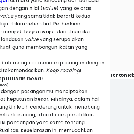
gan
asmara yang langgeng dan bahagia
n dengan nilai (
value
) yang selaras.
value
yang sama tidak berarti kedua
etuju dalam setiap hal. Perbedaan
 menjadi bagian wajar dari dinamika
i landasan
value
yang serupa akan
 kuat guna membangun ikatan yang
 sebab mengapa mencari pasangan dengan
direkomendasikan.
Keep reading
!
Tonton leb
keputusan besar
rrow)
 dengan pasanganmu menciptakan
 keputusan besar. Misalnya, dalam hal
mungkin lebih cenderung untuk menabung
burkan uang, atau dalam pendidikan
liki pandangan yang sama tentang
kualitas. Keselarasan ini memudahkan