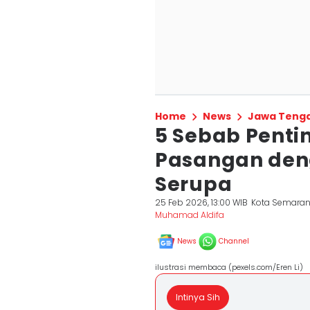
Home
News
Jawa Teng
5 Sebab Penti
Pasangan den
Serupa
25 Feb 2026, 13:00 WIB
Kota Semara
Muhamad Aldifa
News
Channel
ilustrasi membaca (pexels.com/Eren Li)
Intinya Sih