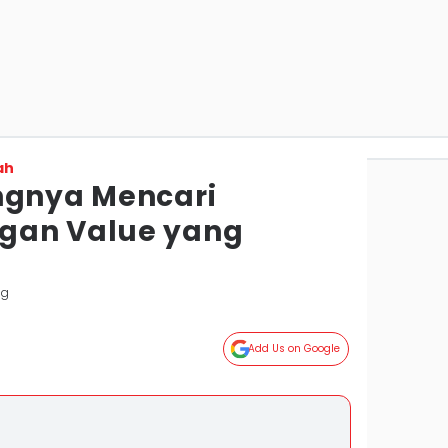
ah
ngnya Mencari
gan Value yang
ng
Add Us on Google