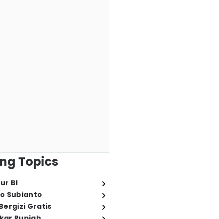
ng Topics
ur BI
o Subianto
ergizi Gratis
ukar Rupiah