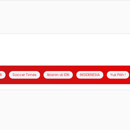
6
Soccer Times
Iklanin di IDN
INSIDENESIA
Yuk Pilih !