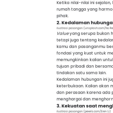
Ketika nilai-nilai ini sejal
rumah tangga yang harmon
pihak.
2. Kedalaman hubungan
ilustrasi pasangan (unsplash.com/No Re
Value
yang serupa bukan 
tetapi juga tentang kedal
kamu dan pasanganmu be
fondasi yang kuat untuk m
memungkinkan kalian untu
tujuan pribadi dan bersama
tindakan satu sama lain.
Kedalaman hubungan ini ju
keterbukaan. Kalian akan 
dan perasaan karena ad
menghargai dan menghor
3. Kekuatan saat men
ilustrasi pasangan (pexels.com/Eren Li)