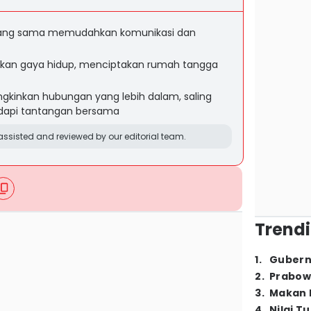
yang sama memudahkan komunikasi dan
an gaya hidup, menciptakan rumah tangga
kinkan hubungan yang lebih dalam, saling
api tantangan bersama
ssisted and reviewed by our editorial team.
Trendi
1
.
Gubern
2
.
Prabow
3
.
Makan B
4
.
Nilai T