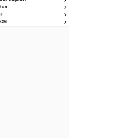
tus
FF
026