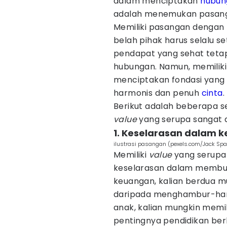
dalam menciptakan
hubun
adalah menemukan pasanga
Memiliki pasangan dengan
belah pihak harus selalu s
pendapat yang sehat tetap
hubungan. Namun, memilik
menciptakan fondasi yang
harmonis dan penuh
cinta
.
Berikut adalah beberapa
value
yang serupa sangat 
1. Keselarasan dalam 
ilustrasi pasangan (pexels.com/Jack Spa
Memiliki
value
yang serupa
keselarasan dalam membuat
keuangan, kalian berdua 
daripada menghambur-ham
anak, kalian mungkin memi
pentingnya pendidikan ber