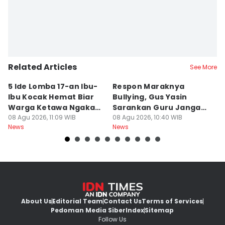
Related Articles
See More
5 Ide Lomba 17-an Ibu-
Respon Maraknya
T
Ibu Kocak Hemat Biar
Bullying, Gus Yasin
W
Warga Ketawa Ngakak
Sarankan Guru Jangan
S
Pas Hari Kemerdekaan
08 Agu 2026, 11:09 WIB
Bebani Siswa
08 Agu 2026, 10:40 WIB
P
08
News
News
Ne
R
About Us
Editorial Team
Contact Us
Terms of Services
Pedoman Media Siber
Index
Sitemap
Follow Us