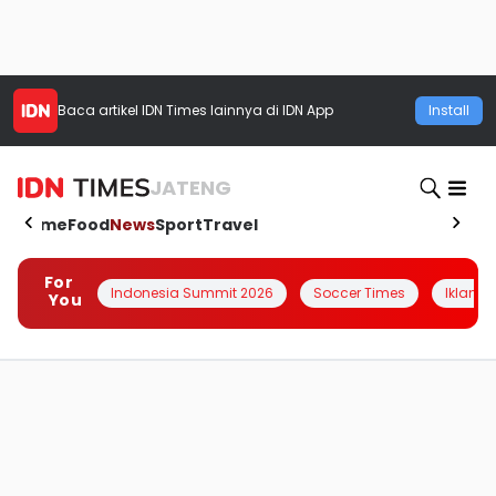
Baca artikel
IDN Times
lainnya di IDN App
Install
JATENG
Home
Food
News
Sport
Travel
For
Indonesia Summit 2026
Soccer Times
Iklanin 
You