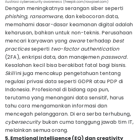
ilustrasi cybersecurity awareness (freepik.com/rawpixel.com)
Dengan meningkatnya serangan siber seperti
phishing, ransomware,
dan kebocoran data,
memahami dasar-dasar keamanan digital adalah
keharusan, bahkan untuk non-teknis. Perusahaan
mencari karyawan yang
aware
terhadap
best
practices
seperti
two-factor authentication
(2FA), enkripsi data, dan manajemen
password.
Kesalahan kecil bisa berakibat fatal bagi bisnis.
Skill
ini juga mencakup pengetahuan tentang
regulasi privasi data seperti GDPR atau PDP di
Indonesia. Profesional di bidang apa pun,
terutama yang menangani data sensitif, harus
tahu cara mengamankan informasi dan
mencegah pelanggaran. Di era serba terhubung,
cybersecurity
bukan cuma tanggung jawab tim IT,
melainkan semua orang.
5. Emotional Intelligence (EQ) dan creativity