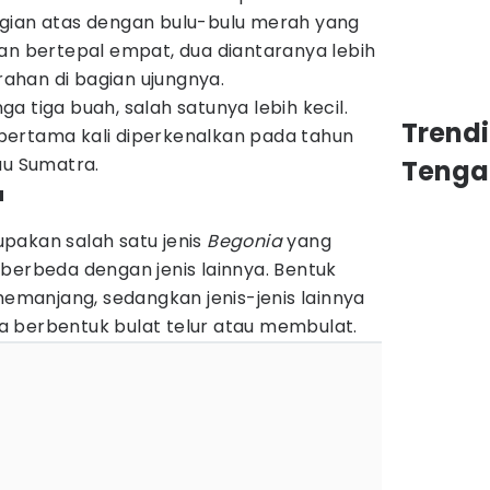
gian atas dengan bulu-bulu merah yang
an bertepal empat, dua diantaranya lebih
han di bagian ujungnya.
a tiga buah, salah satunya lebih kecil.
Trend
 pertama kali diperkenalkan pada tahun
lau Sumatra.
Tenga
a
pakan salah satu jenis
Begonia
yang
berbeda dengan jenis lainnya. Bentuk
emanjang, sedangkan jenis-jenis lainnya
berbentuk bulat telur atau membulat.