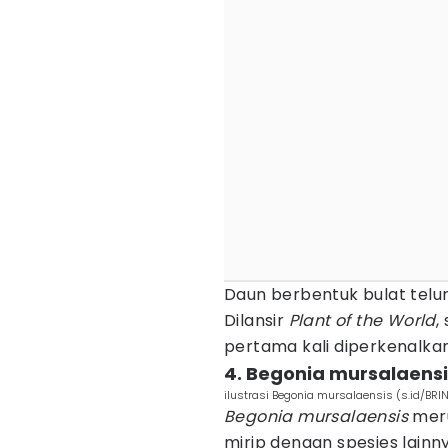
Daun berbentuk bulat telu
Dilansir
Plant of the World
,
pertama kali diperkenalka
4. Begonia mursalaensi
ilustrasi Begonia mursalaensis (s.id/BRI
Begonia mursalaensis
meru
mirip dengan spesies lainny