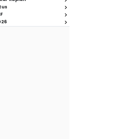
tus
FF
026