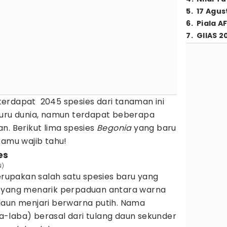
5
.
17 Agus
6
.
Piala A
7
.
GIIAS 2
 terdapat 2045 spesies dari tanaman ini
juru dunia, namun terdapat beberapa
n. Berikut lima spesies
Begonia
yang baru
kamu wajib tahu!
es
N)
upakan salah satu spesies baru yang
n yang menarik perpaduan antara warna
daun menjari berwarna putih. Nama
a-laba) berasal dari tulang daun sekunder