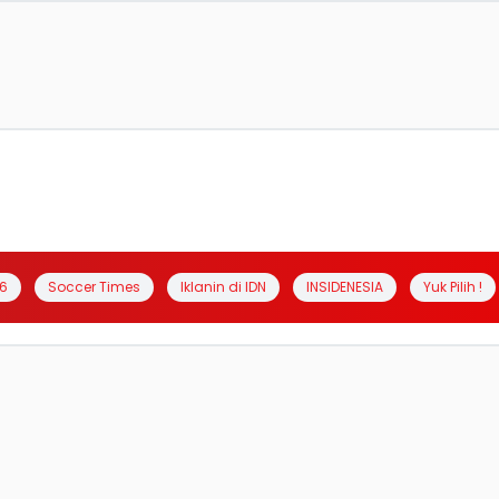
6
Soccer Times
Iklanin di IDN
INSIDENESIA
Yuk Pilih !