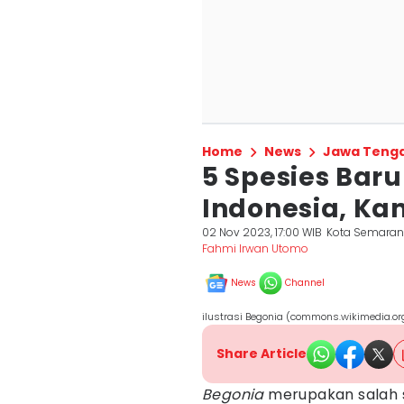
Home
News
Jawa Teng
5 Spesies Baru
Indonesia, Ka
02 Nov 2023, 17:00 WIB
Kota Semara
Fahmi Irwan Utomo
News
Channel
ilustrasi Begonia (commons.wikimedia.o
Share Article
Begonia
merupakan salah sa