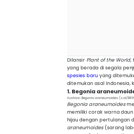
Dilansir
Plant of the World
,
yang berada di segala pen
spesies baru
yang ditemuka
ditemukan asal Indonesia, 
1. Begonia araneumoid
ilustrasi Begonia araneumoides (s.id/BRI
Begonia araneumoides
mer
memiliki corak warna dau
hijau dengan pertulangan 
araneumoides
(sarang lab