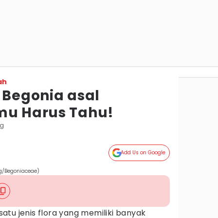
ah
 Begonia asal
mu Harus Tahu!
ng
Add Us on Google
rg/Begoniaceae)
tu jenis flora yang memiliki banyak