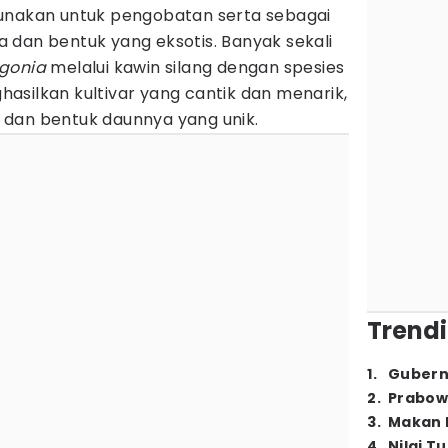
unakan untuk pengobatan serta sebagai
 dan bentuk yang eksotis. Banyak sekali
gonia
melalui kawin silang dengan spesies
asilkan kultivar yang cantik dan menarik,
dan bentuk daunnya yang unik.
Trendi
1
.
Gubern
2
.
Prabow
3
.
Makan B
4
.
Nilai T