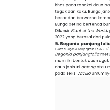
khas pada tangkai daun ba
tegak dan kaku. Bunga jant
besar dan berwarna kemera
Bunga betina bertenda bung
Dilansir
Plant of the World
,
2022 yang berasal dari pu
5. Begonia panjangfoli
ilustrasi Begonia panjangfolia (s.id/BRIN)
Begonia panjangfolia
meru
memiliki bentuk daun agak 
daun jenis ini
oblong
atau m
pada seksi
Jackia
umumnya 