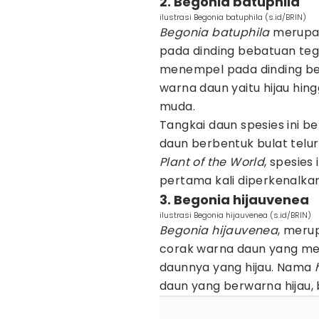
2. Begonia batuphila
ilustrasi Begonia batuphila (s.id/BRIN)
Begonia batuphila
merupak
pada dinding bebatuan te
menempel pada dinding beba
warna daun yaitu hijau hin
muda.
Tangkai daun spesies ini 
daun berbentuk bulat telur
Plant of the World
, spesies
pertama kali diperkenalka
3. Begonia hijauvenea
ilustrasi Begonia hijauvenea (s.id/BRIN)
Begonia hijauvenea
, meru
corak warna daun yang me
daunnya yang hijau. Nama
daun yang berwarna hijau,