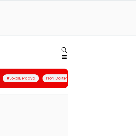
#LokalBerdaya
Profil Dokter
Quiz
Join Community