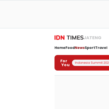
JATENG
Home
Food
News
Sport
Travel
For
Indonesia Summit 202
You