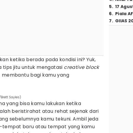
5
.
17 Agus
6
.
Piala A
7
.
GIIAS 2
kan ketika berada pada kondisi ini? Yuk,
 tips jitu untuk mengatasi
creative block
at membantu bagi kamu yang
/Brett Sayles)
a yang bisa kamu lakukan ketika
alah beristirahat atau rehat sejenak dari
ang sebelumnya kamu tekuni. Ambil jeda
t-tempat baru atau tempat yang kamu