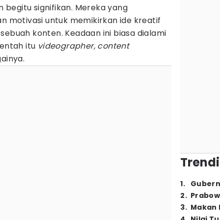
begitu signifikan. Mereka yang
an motivasi untuk memikirkan ide kreatif
sebuah konten. Keadaan ini biasa dialami
entah itu
videographer, content
gainya.
Trendi
1
.
Gubern
2
.
Prabow
3
.
Makan B
4
.
Nilai T