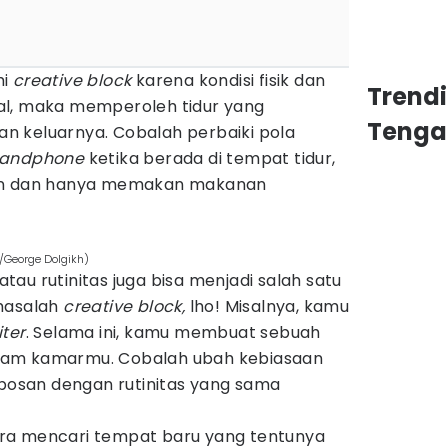
mi
creative block
karena kondisi fisik dan
Trend
al, maka memperoleh tidur yang
Tenga
lan keluarnya. Cobalah perbaiki pola
andphone
ketika berada di tempat tidur,
ein dan hanya memakan makanan
m/George Dolgikh)
au rutinitas juga bisa menjadi salah satu
 masalah
creative block,
lho! Misalnya, kamu
iter
. Selama ini, kamu membuat sebuah
 dalam kamarmu. Cobalah ubah kebiasaan
 bosan dengan rutinitas yang sama
ra mencari tempat baru yang tentunya