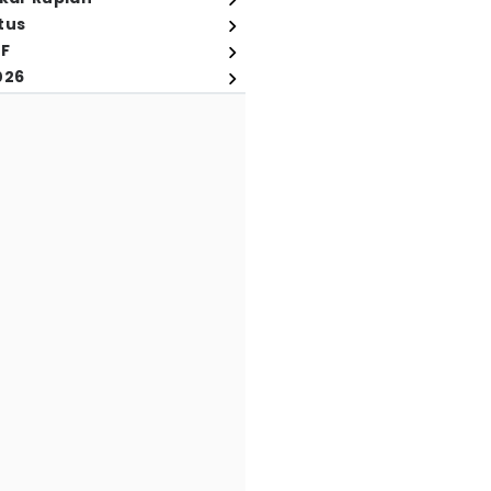
tus
FF
026