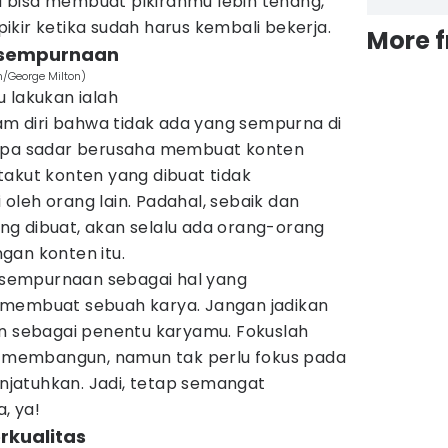
uga bisa membuat pikiranmu lebih tenang,
kir ketika sudah harus kembali bekerja.
More 
esempurnaan
m/George Milton)
 lakukan ialah
am diri bahwa tidak ada yang sempurna di
a tanpa sadar berusaha membuat konten
takut konten yang dibuat tidak
leh orang lain. Padahal, sebaik dan
g dibuat, akan selalu ada orang-orang
gan konten itu.
kesempurnaan sebagai hal yang
 membuat sebuah karya. Jangan jadikan
in sebagai penentu karyamu. Fokuslah
membangun, namun tak perlu fokus pada
jatuhkan. Jadi, tetap semangat
, ya!
erkualitas