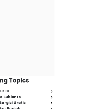
ng Topics
ur BI
o Subianto
ergizi Gratis
ukar Rupiah