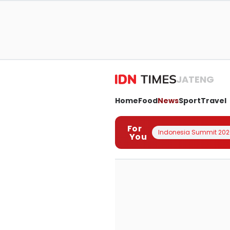
JATENG
Home
Food
News
Sport
Travel
For
Indonesia Summit 202
You