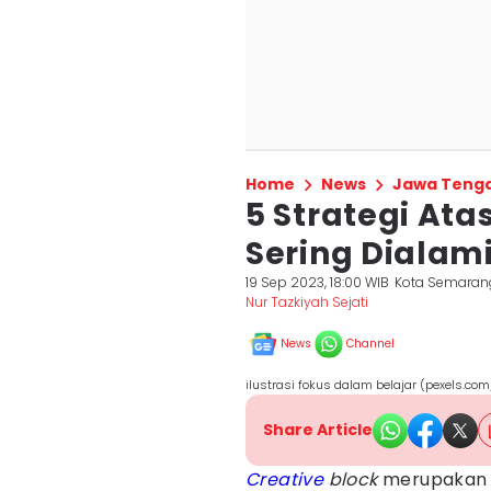
Home
News
Jawa Teng
5 Strategi Ata
Sering Dialami
19 Sep 2023, 18:00 WIB
Kota Semaran
Nur Tazkiyah Sejati
News
Channel
ilustrasi fokus dalam belajar (pexels.co
Share Article
Creative
block
merupakan k