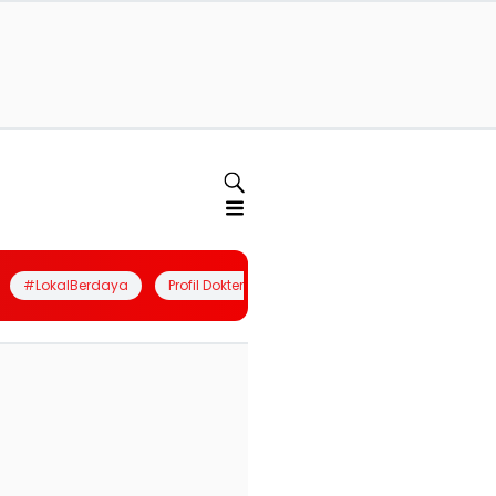
#LokalBerdaya
Profil Dokter
Quiz
Join Community