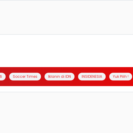
6
Soccer Times
Iklanin di IDN
INSIDENESIA
Yuk Pilih !