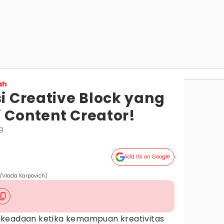
ah
si Creative Block yang
 Content Creator!
g
Add Us on Google
m/Vlada Karpovich)
eadaan ketika kemampuan kreativitas