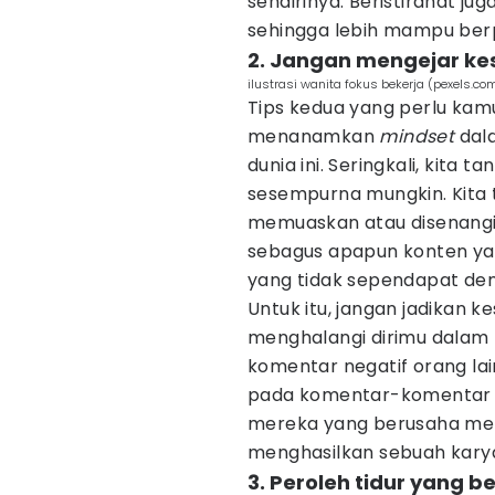
sendirinya. Beristirahat j
sehingga lebih mampu berpi
2. Jangan mengejar k
ilustrasi wanita fokus bekerja (pexels.co
Tips kedua yang perlu kamu
menanamkan
mindset
dal
dunia ini. Seringkali, kit
sesempurna mungkin. Kita 
memuaskan atau disenangi o
sebagus apapun konten yan
yang tidak sependapat den
Untuk itu, jangan jadikan 
menghalangi dirimu dalam
komentar negatif orang la
pada komentar-komentar 
mereka yang berusaha men
menghasilkan sebuah karya
3. Peroleh tidur yang b