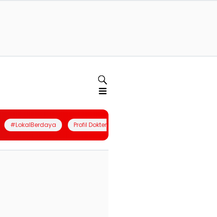
#LokalBerdaya
Profil Dokter
Quiz
Join Community