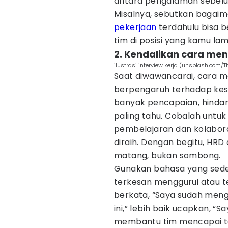
antara pengalaman sebelu
Misalnya, sebutkan baga
pekerjaan
terdahulu bisa b
tim di posisi yang kamu lam
2. Kendalikan cara m
ilustrasi interview kerja (unsplash.com/Th
Saat diwawancarai, cara
berpengaruh terhadap kes
banyak pencapaian, hindari
paling tahu. Cobalah untu
pembelajaran dan kolabora
diraih. Dengan begitu, HR
matang, bukan sombong.
Gunakan bahasa yang seder
terkesan menggurui atau terl
berkata, “Saya sudah menge
ini,” lebih baik ucapkan, 
membantu tim mencapai tar