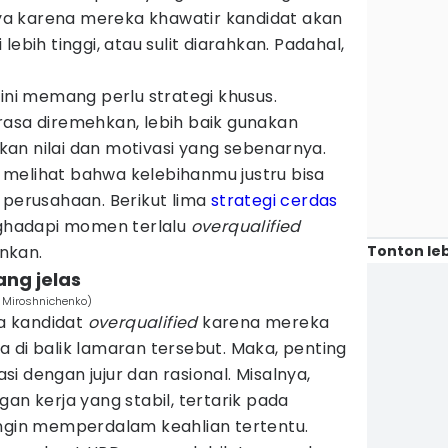
haya karena mereka khawatir kandidat akan
lebih tinggi, atau sulit diarahkan. Padahal,
 ini memang perlu strategi khusus.
rasa diremehkan, lebih baik gunakan
an nilai dan motivasi yang sebenarnya.
melihat bahwa kelebihanmu justru bisa
 perusahaan. Berikut lima
strategi cerdas
hadapi momen terlalu
overqualified
Tonton leb
nkan.
ang jelas
a Miroshnichenko)
a kandidat
overqualified
karena mereka
 di balik lamaran tersebut. Maka, penting
i dengan jujur dan rasional. Misalnya,
an kerja yang stabil, tertarik pada
ingin memperdalam keahlian tertentu.