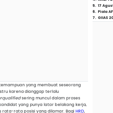
5
.
17 Agus
6
.
Piala A
7
.
GIIAS 2
 kemampuan yang membuat seseorang
justru karena dianggap terlalu
rqualified
sering muncul dalam proses
andidat yang punya latar belakang kerja,
as rata-rata posisi yang dilamar. Bagi
HRD
,