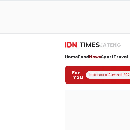
JATENG
Home
Food
News
Sport
Travel
For
Indonesia Summit 202
You