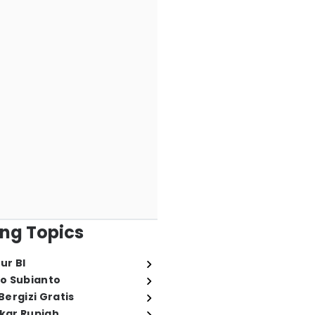
ng Topics
ur BI
o Subianto
ergizi Gratis
ukar Rupiah