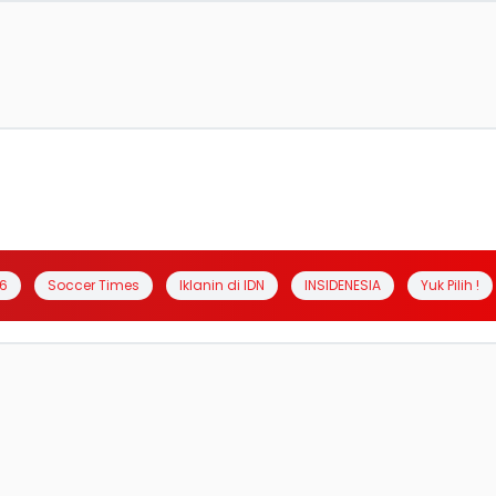
6
Soccer Times
Iklanin di IDN
INSIDENESIA
Yuk Pilih !