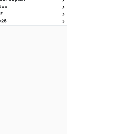
tus
FF
026