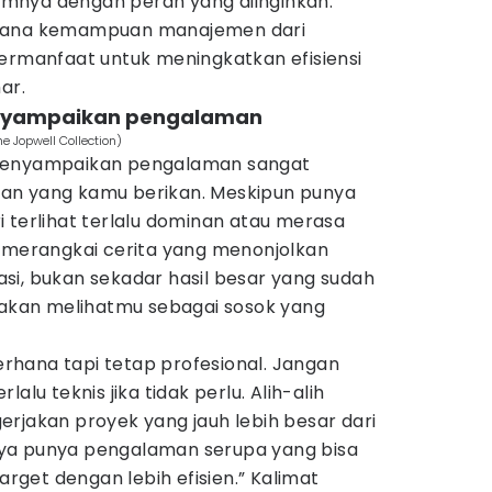
mnya dengan peran yang diinginkan.
imana kemampuan manajemen dari
ermanfaat untuk meningkatkan efisiensi
ar.
enyampaikan pengalaman
e Jopwell Collection)
 menyampaikan pengalaman sangat
an yang kamu berikan. Meskipun punya
 terlihat terlalu dominan atau merasa
k merangkai cerita yang menonjolkan
si, bukan sekadar hasil besar yang sudah
D akan melihatmu sebagai sosok yang
hana tapi tetap profesional. Jangan
alu teknis jika tidak perlu. Alih-alih
rjakan proyek yang jauh lebih besar dari
“Saya punya pengalaman serupa yang bisa
get dengan lebih efisien.” Kalimat