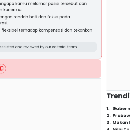
mengapa kamu melamar posisi tersebut dan
 kariermu.
ngan rendah hati dan fokus pada
asi.
 fleksibel terhadap kompensasi dan tekankan
ssisted and reviewed by our editorial team.
Trendi
1
.
Gubern
2
.
Prabow
3
.
Makan B
4
.
Nilai T