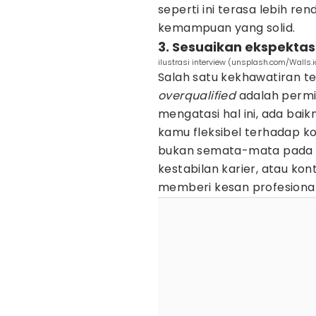
seperti ini terasa lebih re
kemampuan yang solid.
3. Sesuaikan ekspektasi
ilustrasi interview (unsplash.com/Walls.i
Salah satu kekhawatiran t
overqualified
adalah permin
mengatasi hal ini, ada bai
kamu fleksibel terhadap 
bukan semata-mata pada a
kestabilan karier, atau kont
memberi kesan profesional