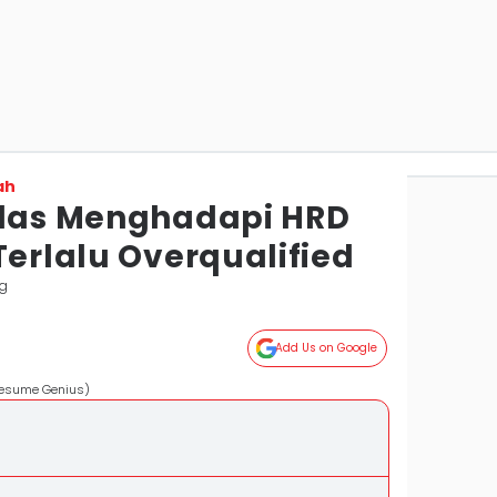
ah
rdas Menghadapi HRD
Terlalu Overqualified
g
Add Us on Google
/Resume Genius)