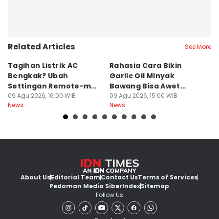
Related Articles
See More
Tagihan Listrik AC
Rahasia Cara Bikin
Mi
Bengkak? Ubah
Garlic Oil Minyak
R
Settingan Remote-mu
Bawang Bisa Awet
K
ke Mode Ini Mulai Nanti
09 Agu 2026, 16:00 WIB
Berbulan-bulan: Bumbu
09 Agu 2026, 15:00 WIB
09
News
News
Ne
Malam
Level Resto!
About Us
Editorial Team
Contact Us
Terms of Services
Pedoman Media Siber
Index
Sitemap
Follow Us