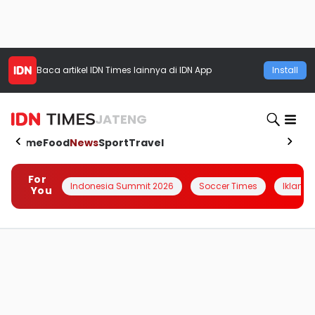
Baca artikel
IDN Times
lainnya di IDN App
Install
JATENG
Home
Food
News
Sport
Travel
For
Indonesia Summit 2026
Soccer Times
Iklanin 
You