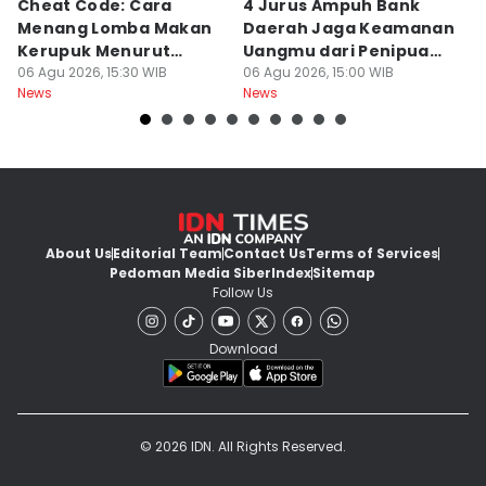
Cheat Code: Cara
4 Jurus Ampuh Bank
J
Menang Lomba Makan
Daerah Jaga Keamanan
U
Kerupuk Menurut
Uangmu dari Penipuan
D
Hukum Fisika, Bukan
06 Agu 2026, 15:30 WIB
Digital
06 Agu 2026, 15:00 WIB
Ha
06
News
News
Ne
Cuma Hoki
About Us
Editorial Team
Contact Us
Terms of Services
Pedoman Media Siber
Index
Sitemap
Follow Us
Download
© 2026 IDN. All Rights Reserved.