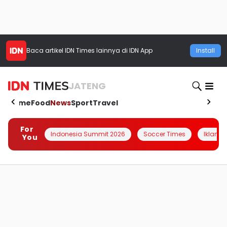
Baca artikel
IDN Times
lainnya di IDN App
Install
JATENG
Home
Food
News
Sport
Travel
For
Indonesia Summit 2026
Soccer Times
Iklanin 
You