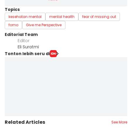
Topics
kesehatan mental
mental health
fear of missing out
fomo
Give me Perspective
Editorial Team
Editor
Eli Suratmi
Tonton lebih seru di
Related Articles
See More