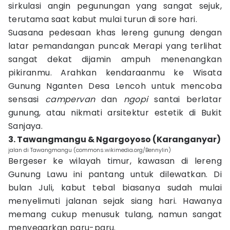
sirkulasi angin pegunungan yang sangat sejuk,
terutama saat kabut mulai turun di sore hari.
Suasana pedesaan khas lereng gunung dengan
latar pemandangan puncak Merapi yang terlihat
sangat dekat dijamin ampuh menenangkan
pikiranmu. Arahkan kendaraanmu ke Wisata
Gunung Nganten Desa Lencoh untuk mencoba
sensasi
campervan
dan
ngopi
santai berlatar
gunung, atau nikmati arsitektur estetik di Bukit
Sanjaya.
3. Tawangmangu & Ngargoyoso (Karanganyar)
jalan di Tawangmangu (commons.wikimedia.org/Bennylin)
Bergeser ke wilayah timur, kawasan di lereng
Gunung Lawu ini pantang untuk dilewatkan. Di
bulan Juli, kabut tebal biasanya sudah mulai
menyelimuti jalanan sejak siang hari. Hawanya
memang cukup menusuk tulang, namun sangat
menyegarkan paru-paru.