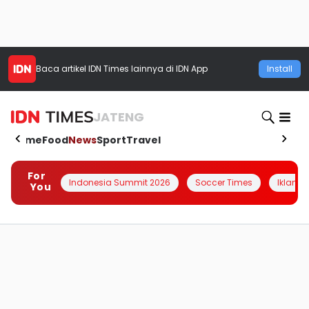
Baca artikel
IDN Times
lainnya di IDN App
Install
JATENG
Home
Food
News
Sport
Travel
For
Indonesia Summit 2026
Soccer Times
Iklanin 
You