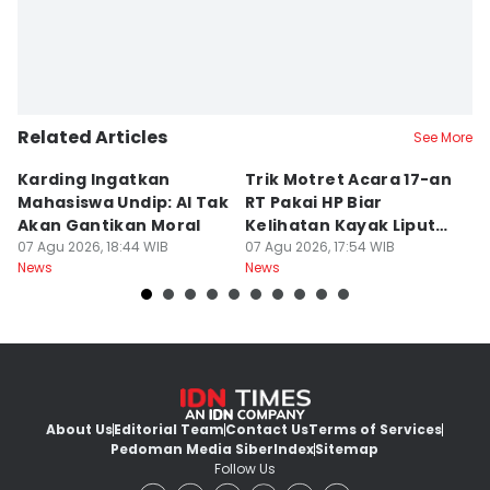
Related Articles
See More
Karding Ingatkan
Trik Motret Acara 17-an
N
Mahasiswa Undip: AI Tak
RT Pakai HP Biar
C
Akan Gantikan Moral
Kelihatan Kayak Liputan
1
07 Agu 2026, 18:44 WIB
Festival Nasional
07 Agu 2026, 17:54 WIB
M
07
News
News
Ne
About Us
Editorial Team
Contact Us
Terms of Services
Pedoman Media Siber
Index
Sitemap
Follow Us