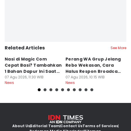
Related Articles
See More
Nasi di Magic Com
Perang WA Grup Jelang
C
Cepat Basi? Tambahkan
Rebo Wekasan, Cara
Di
1 Bahan Dapur Ini Saat
Halus Respon Broadcast
B
Menanak, Awet 2 Hari
07 Agu 2026, 11:30 WIB
Parno
07 Agu 2026, 10:15 WIB
D
07
News
News
Ne
About Us
Editorial Team
Contact Us
Terms of Services