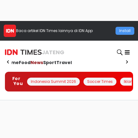
Baca artikel
IDN Times
lainnya di IDN App
Install
JATENG
Home
Food
News
Sport
Travel
For
Indonesia Summit 2026
Soccer Times
Iklanin 
You