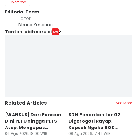
Divert me
Editorial Team
Editor
Dhana Kencana
Tonton lebih seru di
Related Articles
See More
[WANSUS] Dari Pensiun
SDN Pendrikan Lor 02
[
Dini PLTU hingga PLTS
Digerogoti Rayap,
K
Atap: Mengupas
Kepsek Ngaku BOS
K
Sengkarut Bisnis Energi
06 Agu 2026, 18:00 WIB
Cuma Rp54 Juta
06 Agu 2026, 17:49 WIB
W
06