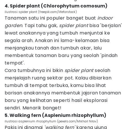
4. Spider plant (Chlorophytum comosum)
ilustrasi spider plant (freepik.com/lifeforstock)
Tanaman satu ini populer banget buat
indoor
garden
. Tapi tahu gak,
spider plant
bisa 'berjalan'
lewat anakannya yang tumbuh menjuntai ke
segala arah. Anakan ini lama-kelamaan bisa
menjangkau tanah dan tumbuh akar, lalu
membentuk tanaman baru yang seolah 'pindah
tempat'.
Cara tumbuhnya ini bikin
spider plant
seolah
menjelajah ruang sekitar pot. Kalau dibiarkan
tumbuh di tempat terbuka, kamu bisa lihat
barisan anakannya membentuk jajaran tanaman
baru yang kelihatan seperti hasil eksplorasi
sendiri. Menarik banget!
5. Walking fern (Asplenium rhizophyllum)
ilustrasi asplenium rhizophyllum (pexels.com/Mikhail Nilov)
Pakis ini dinamai
'walking fern'
karena ujung