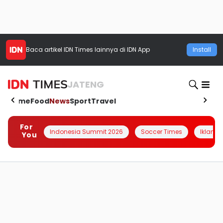
Baca artikel
IDN Times
lainnya di IDN App
Install
JATENG
Home
Food
News
Sport
Travel
For
Indonesia Summit 2026
Soccer Times
Iklanin 
You