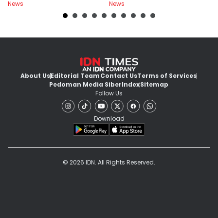
News
News
Ne
di Indonesia
y
About Us
Editorial Team
Contact Us
Terms of Services
Pedoman Media Siber
Index
Sitemap
Follow Us
Download
© 2026 IDN. All Rights Reserved.