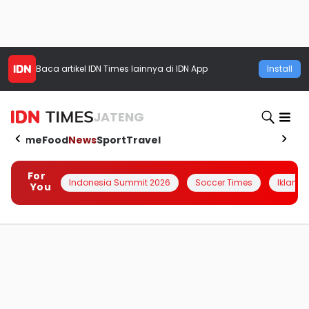
Baca artikel
IDN Times
lainnya di IDN App
Install
JATENG
Home
Food
News
Sport
Travel
For
Indonesia Summit 2026
Soccer Times
Iklanin 
You