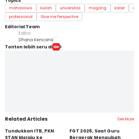
Topics
mahasiswa
kuliah
universitas
magang
karier
or
professional
Give me Perspective
Editorial Team
Editor
Dhana Kencana
Tonton lebih seru di
Related Articles
See More
Tundukkan ITB, PKN
FGT 2026, Saat Guru
[
STAN Melaju ke
Bergerak Mengubah
D