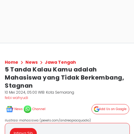
Home
News
Jawa Tengah
5 Tanda Kalau Kamu adalah
Mahasiswa yang Tidak Berkembang,
Stagnan
10 Mei 2024, 05:00 WIB
Kota Semarang
febi wahyudi
News
Channel
Add Us on Google
ilustrasi mahasiswa (pexels.com/andreapiacquadio)
Intinya Sih