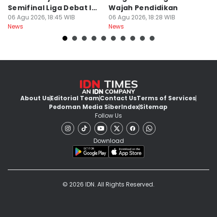
Semifinal Liga Debat IDN
Wajah Pendidikan
A
Times 2026
06 Agu 2026, 18:45 WIB
06 Agu 2026, 18:28 WIB
S
06
News
News
Ne
d
About Us
Editorial Team
Contact Us
Terms of Services
Pedoman Media Siber
Index
Sitemap
Follow Us
Download
© 2026 IDN. All Rights Reserved.